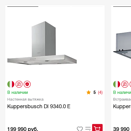
В наличии
5
(4)
В налич
Настенная вытяжка
Встраива
Kuppersbusch DI 9340.0 E
Kupper
199 990
руб.
39 990