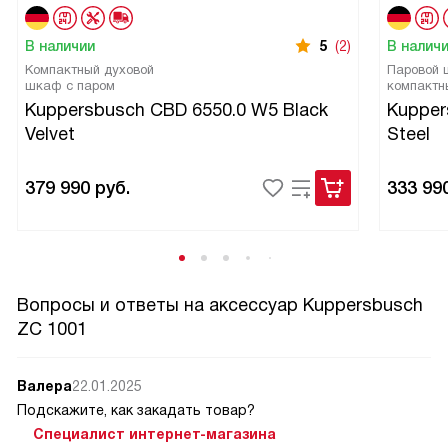
Я доволен покупкой. Это аксессуар, который я бы
рекомендовал любому, кто хочет улучшить свои навыки
В наличии
5
(2)
В налич
приготовления пищи и сделать процесс более удобным и
Компактный духовой
Паровой
эффективным.
шкаф с паром
компактн
Kuppersbusch CBD 6550.0 W5 Black
Kupper
Velvet
Steel
379 990
руб.
333 99
Вопросы и ответы на аксессуар Kuppersbusch
ZC 1001
Валера
22.01.2025
Подскажите, как закадать товар?
Специалист интернет-магазина