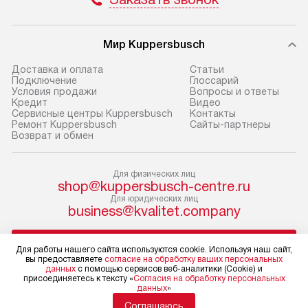
доставки доставит упакованный
ошибки и прежд
прибор до двери или прихожей.
Если необходимо переместить
Готовые коммун
Мир Kuppersbusch
прибор до места установки,
предполагают, в
Доставка и оплата
Cтатьи
пожалуйста, предварительно
от категории, на
Подключение
Глоссарий
Условия продажи
Вопросы и ответы
уточните это с менеджером.
установленной р
Кредит
Видео
За данную услугу взимается
к воде, крана и 
Сервисные центры Kuppersbusch
Контакты
Ремонт Kuppersbusch
Сайты-партнеры
дополнительная плата. Важно
слива. Стандарт
Возврат и обмен
учитывать, что если размеры
включает в себя:
прибора не позволяют ему пройти
транспортировоч
Для физических лиц
через дверной проем, сотрудники
разблокировку п
shop@kuppersbusch-centre.ru
транспортной службы не могут
соединение отде
Для юридических лиц
демонтировать дверцы, ручки или
монтаж техники 
business@kvalitet.company
другие выступающие элементы, так
на место с пров
как это может привести к отказу
подключение к 
НАПИСАТЬ РУКОВОДСТВУ
Для работы нашего сайта используются cookie. Используя наш сайт,
в гарантийном ремонте в будущем.
коммуникациям, 
вы предоставляете
согласие на обработку ваших персональных
данных
с помощью сервисов веб-аналитики (Cookie) и
Перед заказом удостоверьтесь, что
и консультацию 
Политика конфиденциальности
присоединяетесь к тексту «
Согласия на обработку персональных
данных
»
сможете переместить прибор
В стандартную у
Условия продажи
Карта сайта
Соглашаюсь
в нужное место, учитывая размеры
не включаются: 