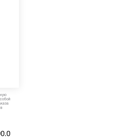
рную
 собой
аказа
 в
0.0