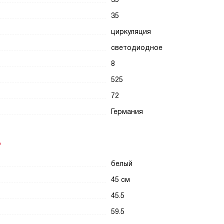
35
циркуляция
светодиодное
8
525
72
Германия
А
белый
45 см
45.5
59.5