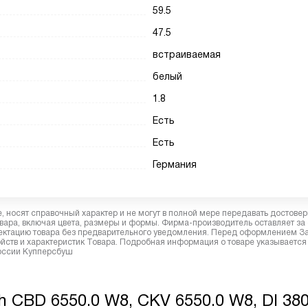
59.5
47.5
встраиваемая
белый
1.8
Есть
Есть
Германия
 носят справочный характер и не могут в полной мере передавать достове
вара, включая цвета, размеры и формы. Фирма-производитель оставляет за
лектацию товара без предварительного уведомления. Перед оформлением З
йств и характеристик Товара. Подробная информация о товаре указывается
России Купперсбуш
CBD 6550.0 W8, CKV 6550.0 W8, DI 380