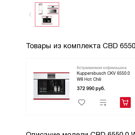
Товары из комплекта
CBD 6550
Встраиваемая кофемашина
Kuppersbusch CKV 6550.0
W8 Hot Chili
372 990
руб.
Описание модели
CBD 6550.0 W