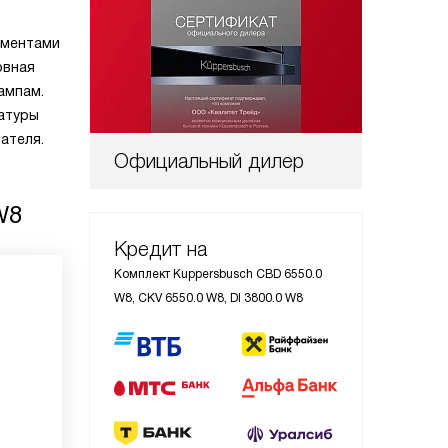
лементами
овная
ампам.
атуры
ателя.
Официальный дилер
W8
Кредит на
Комплект Kuppersbusch CBD 6550.0
W8, CKV 6550.0 W8, DI 3800.0 W8