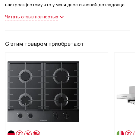
настроек (потому что у меня двое сыновей-детсадовцев),
быстрый предварительный нагрев, возможность
Читать отзыв полностью
установки одновременно нескольких форм с разными
блюдами. Дети любят пироги и пиццу, здесь для выпечки
есть соответствующий режим. Жир не прилипает к
стенкам шкафа, это большой плюс к экономии времени на
С этим товаром приобретают
уборку. Управление простое и удобное.