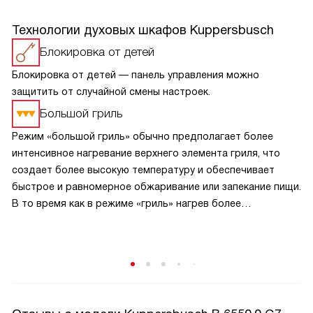
Технологии духовых шкафов Kuppersbusch
Блокировка от детей
Блокировка от детей — панель управления можно
защитить от случайной смены настроек.
Большой гриль
Режим «большой гриль» обычно предполагает более
интенсивное нагревание верхнего элемента гриля, что
создает более высокую температуру и обеспечивает
быстрое и равномерное обжаривание или запекание пищи.
В то время как в режиме «гриль» нагрев более
сбалансирован и может быть менее интенсивным.
В режиме «большой гриль» также может быть
использовано более интенсивное циркулирование
горячего воздуха внутри духовки, что способствует
равномерному прожариванию пищи.