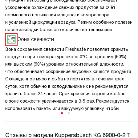
Функция FastCooling в холодильниках обеспечивает
ускоренное охлаждение свежих продуктов за счёт
временного повышения мощности компрессора
и усиленной циркуляции воздуха. Режим особенно полезен
после закладки большого количества тёплых или
комнатных продуктов — он быстро снижает температуру,
Зона свежести
предотвращая порчу и сохраняя свежесть. FastCooling
Зона сохранения свежести Freshsafe позволяет хранить
автоматически отключается через заданное время
продукты при температуре около 0°C со средним (50%)
(обычно 2–6 часов), возвращая технику к обычному
или высоким (90%) уровнем относительной влажности,
энергоэффективному режиму. Эта функция помогает
что обеспечивает сохранение вкусовых качеств продукта.
поддерживать оптимальный микроклимат.
Охлажденное мясо и рыба не портятся в течении трех
суток, хотя обычно в холодильнике их не рекомендуется
хранить более 24 часов. Срок хранения сыров и колбас
в зоне свежести увеличивается в 3-5 раз. Рекомендуется
использовать пакеты или вакуумную упаковку, чтобы
запахи не смешивались.
Отзывы о модели Kuppersbusch KG 6900-0-2 T