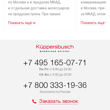
по Москве и в пределах МКАД,
коммуникациям 
и отдельная доставка аксессуаров
в Москве, при э
не предусмотрена. При заказе
за МКАД оплачив
бытовой техники от Kuppersbusch,
Специалисты сер
Показать ещё
Показать ещё
рекомендуем обсудить
партнера заним
с менеджером удобное время
подключением б
доставки и способ оплаты. Товары
Kuppersbusch. У
со статусом «В наличии» могут
профессиональн
быть отправлены покупателю
осуществляется
в течение трех дней. Если вам
плату, и дополни
+7 495 165-07-71
интересен товар «Под заказ»,
по монтажу опла
обсудите возможность его
прайсу. Сервис 
Пн-Пт:
с 8:00 до 22:00
приобретения с менеджером сайта.
гарантию 1 год 
Сб-Вс:
с 9:00 до 22:00
Товары с специальным лейблом
работы и испол
+7 800 333-19-36
доставляются бесплатно
материалы. Про
по Москве в пределах МКАД,
установление, п
Бесплатно по России
и отдельная доставка аксессуаров
и регулярное об
Заказать звонок
не предусмотрена.
обеспечивают п
и эффективную 