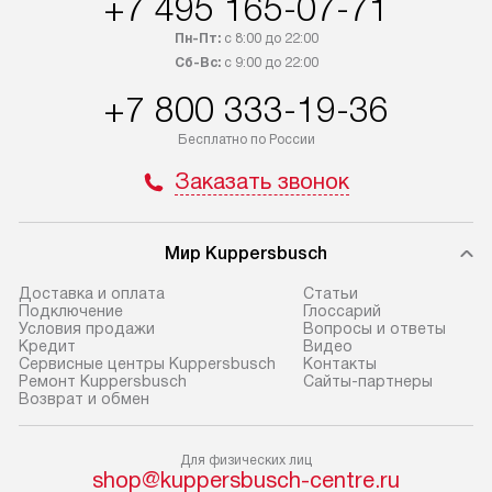
+7 495 165-07-71
интересен товар «Под заказ»,
по монтажу опла
обсудите возможность его
прайсу. Сервис 
Пн-Пт:
с 8:00 до 22:00
приобретения с менеджером сайта.
гарантию 1 год 
Сб-Вс:
с 9:00 до 22:00
Товары с специальным лейблом
работы и испол
+7 800 333-19-36
доставляются бесплатно
материалы. Про
по Москве в пределах МКАД,
установление, п
Бесплатно по России
и отдельная доставка аксессуаров
и регулярное об
Заказать звонок
не предусмотрена.
обеспечивают п
и эффективную 
В оговоренный день служба
техники, предо
Мир Kuppersbusch
доставки доставит упакованный
ошибки и прежд
прибор до двери или прихожей.
Доставка и оплата
Cтатьи
Если необходимо переместить
Готовые коммун
Подключение
Глоссарий
Условия продажи
Вопросы и ответы
прибор до места установки,
предполагают, в
Кредит
Видео
пожалуйста, предварительно
от категории, на
Сервисные центры Kuppersbusch
Контакты
Ремонт Kuppersbusch
Сайты-партнеры
уточните это с менеджером.
установленной р
Возврат и обмен
За данную услугу взимается
к воде, крана и 
дополнительная плата. Важно
слива. Стандарт
Для физических лиц
учитывать, что если размеры
включает в себя:
shop@kuppersbusch-centre.ru