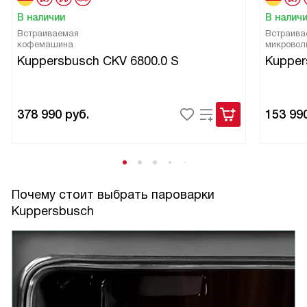
В наличии
В налич
Встраиваемая
Встраива
кофемашина
микровол
Kuppersbusch CKV 6800.0 S
Kupper
378 990
руб.
153 99
Почему стоит выбрать пароварки
Kuppersbusch