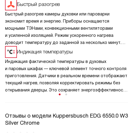
Быстрый разогрев
Быстрый разогрев камеры духовки или пароварки
экономит время и энергию. Приборы оснащаются
мощными ТЭНами, конвекционными вентиляторами
и усиленной изоляцией. Режим ускоренного нагрева
доводит температуру до заданной за несколько минут.
Точные датчики стабилизируют режим без перепадов.
Индикация температуры
Это важно для выпечки, требующей стабильного
Индикация фактической температуры в духовых
термопрофиля, и для пара, сохраняющего витамины.
и паровых шкафах — ключевой элемент точного контроля
Умная электроника и оптимизированная конструкция
приготовления. Датчики в реальном времени отображают
обеспечивают мгновенную готовность без лишних затрат.
текущий нагрев, позволяя корректировать режимы без
открывания дверцы. Это сохраняет энергоэффективность
и стабильность среды. В паровых моделях контроль
температуры пара обеспечивает идеальную текстуру
блюд и сохранение витаминов. Электронные дисплеи,
Отзывы о модели Kuppersbusch EDG 6550.0 W3
светодиодные индикаторы и умные уведомления
Silver Chrome
упрощают управление. Точная индикация исключает
пересушивание или недоготовку, делая процесс