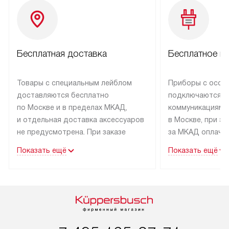
Бесплатная доставка
Бесплатное п
Товары с специальным лейблом
Приборы с особ
доставляются бесплатно
подключаются к
по Москве и в пределах МКАД,
коммуникациям 
и отдельная доставка аксессуаров
в Москве, при э
не предусмотрена. При заказе
за МКАД оплачив
бытовой техники от Kuppersbusch,
Специалисты сер
Показать ещё
Показать ещё
рекомендуем обсудить
партнера заним
с менеджером удобное время
подключением б
доставки и способ оплаты. Товары
Kuppersbusch. У
со статусом «В наличии» могут
профессиональн
быть отправлены покупателю
осуществляется
в течение трех дней. Если вам
плату, и дополни