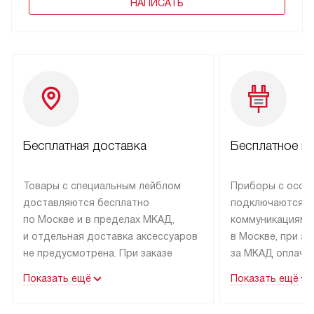
НАПИСАТЬ
Бесплатная доставка
Бесплатное п
Товары с специальным лейблом
Приборы с особ
доставляются бесплатно
подключаются к
по Москве и в пределах МКАД,
коммуникациям 
и отдельная доставка аксессуаров
в Москве, при э
не предусмотрена. При заказе
за МКАД оплачив
бытовой техники от Kuppersbusch,
Специалисты сер
Показать ещё
Показать ещё
рекомендуем обсудить
партнера заним
с менеджером удобное время
подключением б