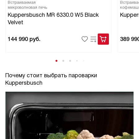
Встраиваемая
Встраива
микроволновая печь
кофемаш
Kuppersbusch MR 6330.0 W5 Black
Kupper
Velvet
144 990
руб.
389 99
Почему стоит выбрать пароварки
Kuppersbusch