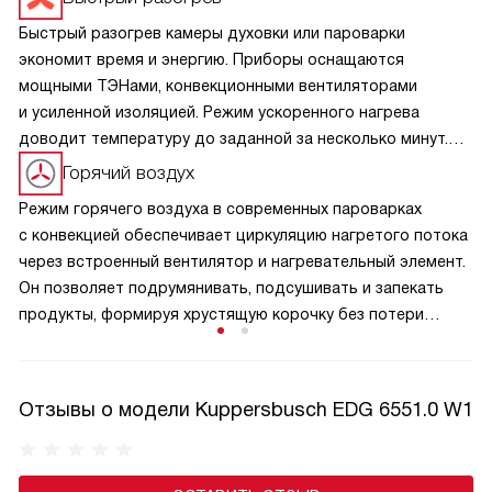
Быстрый разогрев камеры духовки или пароварки
экономит время и энергию. Приборы оснащаются
мощными ТЭНами, конвекционными вентиляторами
и усиленной изоляцией. Режим ускоренного нагрева
доводит температуру до заданной за несколько минут.
Точные датчики стабилизируют режим без перепадов.
Горячий воздух
Это важно для выпечки, требующей стабильного
Режим горячего воздуха в современных пароварках
термопрофиля, и для пара, сохраняющего витамины.
с конвекцией обеспечивает циркуляцию нагретого потока
Умная электроника и оптимизированная конструкция
через встроенный вентилятор и нагревательный элемент.
обеспечивают мгновенную готовность без лишних затрат.
Он позволяет подрумянивать, подсушивать и запекать
продукты, формируя хрустящую корочку без потери
внутренней сочности. Точная регулировка температуры
и скорости обдува гарантирует равномерный прогрев.
В комбинированных циклах пар сначала бережно готовит
Отзывы о модели Kuppersbusch EDG 6551.0 W1
блюдо, а горячий воздух фиксирует текстуру и аромат.
Это расширяет функционал устройства, превращая его
в компактный аналог духовки.