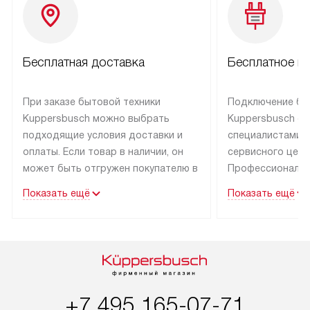
Бесплатная доставка
Бесплатное п
При заказе бытовой техники
Подключение бы
Kuppersbusch можно выбрать
Kuppersbusch о
подходящие условия доставки и
специалистами 
оплаты. Если товар в наличии, он
сервисного цент
может быть отгружен покупателю в
Профессиональн
течение трех дней. Техника со
гарантия долгой
Показать ещё
Показать ещё
специальным лейблом
эксплуатации тех
доставляется бесплатно по Москве
Санкт-Петербург
и Санкт-Петербургу. Выезд за МКАД
специальным ле
и КАД оплачивается
подключается б
дополнительно. Возможна
мастера за МКА
доставка товаров по России.
за дополнительн
+7 495 165-07-71