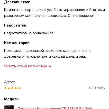
Достоинства:
Компактная пароварка с удобным управлением и быстрым
разогревом меня очень порадовала. Очень классно!
Недостатки:
Недостатков не обнаружила.
Комментарий:
Пользуюсь пароваркой несколько месяцев и очень
довольна. Я готовлю почти каждый день, и она
вписывается в мой ритм жизни. Удобный TFT-дисплей и
Читать отзыв полностью
поворотные переключатели просты в освоении. Быстрый
разогрев реально экономит время утром, когда нужно
приготовить завтрак и собрать ребёнка в школу. Режимы
Артур
на пару позволяют получить мягкие овощи и нежное филе
05.01.2026
рыбы без лишнего жира. Я особенно оценила опцию
поддержания тепла — блюда остаются тёплыми, пока я
Модель:
не сяду за стол.
Пароварка Kuppersbusch CD 6350.0 S4 Gold