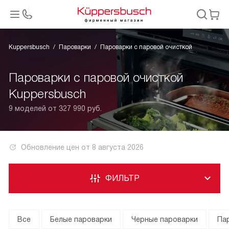
Kuppersbusch
Пароварки
Пароварки с паровой очисткой
Пароварки с паровой очисткой
Kuppersbusch
9 моделей от 327 990 руб.
Обновление цен от
8 августа 2026
ФИЛЬТР
Все
Белые пароварки
Черные пароварки
Па