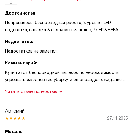
Достоинства:
Понравилось: беспроводная работа, 3 уровня, LED-
подсветка, насадка 3в1 для мытья полов, 2x H13 HEPA
Недостатки:
Недостатков не заметил.
Комментарий:
Купил этот беспроводной пылесос по необходимости
упрощать ежедневную уборку, и он оправдал ожидания.
Удобство без провода сразу радует: легко пройтись по
Читать отзыв полностью
всем комнатам без перестановки штекеров. Индикация
уровня заряда подсказывает, когда нужно поставить на
подзарядку — перестал волноваться, что батарея сядет
Артемий
в середине уборки. LED-подсветка выручает при чистке
27.11.2025
под диваном и в углах, где раньше не видно было пыли.
Нравится, что есть настенный держатель — поставил в
Модель: