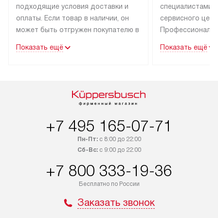
подходящие условия доставки и
специалистами 
оплаты. Если товар в наличии, он
сервисного цент
может быть отгружен покупателю в
Профессиональн
течение трех дней. Техника со
гарантия долгой
Показать ещё
Показать ещё
специальным лейблом
эксплуатации тех
доставляется бесплатно по Москве
Санкт-Петербург
и Санкт-Петербургу. Выезд за МКАД
специальным ле
и КАД оплачивается
подключается б
дополнительно. Возможна
мастера за МКА
доставка товаров по России.
за дополнительн
+7 495 165-07-71
Пн-Пт:
с 8:00 до 22:00
Сб-Вс:
с 9:00 до 22:00
+7 800 333-19-36
Бесплатно по России
Заказать звонок