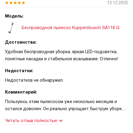
12.12.2025
Модель:
Беспроводной пылесос Kuppersbusch SA118 G
Достоинства:
Удобная беспроводная уборка, яркая LED-подсветка,
понятные насадки и стабильное всасывание. Отлично!
Недостатки:
Недостатков не обнаружил.
Комментарий:
Пользуюсь этим пылесосом уже несколько месяцев и
остался доволен. Он реально упрощает быструю уборку:
беру его в руку и иду по квартире без путаницы с
Читать отзыв полностью
проводом. LED-подсветка выручает под мебелью и в углах
— там, где раньше приходилось доставать фонарик.