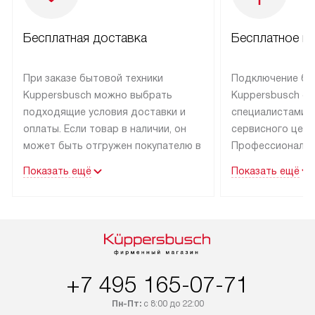
Бесплатная доставка
Бесплатное п
При заказе бытовой техники
Подключение бы
Kuppersbusch можно выбрать
Kuppersbusch о
подходящие условия доставки и
специалистами 
оплаты. Если товар в наличии, он
сервисного цент
может быть отгружен покупателю в
Профессиональн
течение трех дней. Техника со
гарантия долгой
Показать ещё
Показать ещё
специальным лейблом
эксплуатации тех
доставляется бесплатно по Москве
Санкт-Петербург
и Санкт-Петербургу. Выезд за МКАД
специальным ле
и КАД оплачивается
подключается б
дополнительно. Возможна
мастера за МКА
доставка товаров по России.
за дополнительн
+7 495 165-07-71
Пн-Пт:
с 8:00 до 22:00