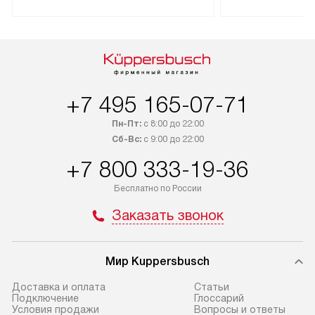
доставляется бесплатно по Москве
Санкт-Петербург
и Санкт-Петербургу. Выезд за МКАД
специальным ле
и КАД оплачивается
подключается б
дополнительно. Возможна
мастера за МКА
доставка товаров по России.
за дополнительн
+7 495 165-07-71
Пн-Пт:
с 8:00 до 22:00
Сб-Вс:
с 9:00 до 22:00
+7 800 333-19-36
Бесплатно по России
Заказать звонок
Мир Kuppersbusch
Доставка и оплата
Cтатьи
Подключение
Глоссарий
Условия продажи
Вопросы и ответы