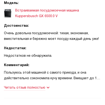
сухими без разводов. Программа для стекла бережно
Модель:
очищает бокалы, а интенсивная зона помогает с
Встраиваемая посудомоечная машина
керамическими кастрюлями после ужина.
Kuppersbusch GX 6500.0 V
Быстрый часовой цикл выручал, когда приходили гости.
Достоинства:
Однажды я принимала друзей и испугалась, что не успею
Очень довольна посудомоечной: тихая, экономная,
отмыть все тарелки до следующего блюда. Запустила
вместительная и бережно моет посуду каждый день уже!
ускоренную программу — и через час посуда была чистая
и сухая! Также ценю экономный расход воды: за цикл
Недостатки:
уходит примерно девять с половиной литра, что заметно
Недостатков не обнаружила.
дешевле чем при ручной мойке.
Комментарий:
Одна более бытовая история: ребёнок когда-то
Пользуюсь этой машиной с самого приезда, и она
умудрился открыть дверцу во время работы. Блокировка
действительно сэкономила кучу времени. Вмещает до 15
от детей сработала безотказно, и я спокойно закончила
комплектов, поэтому после семейных ужинов я перестала
цикл. Ещё радует полная защита от протечек — это даёт
Читать отзыв полностью
мыть половину посуды вручную. Сенсорные кнопки
спокойствие, когда уезжаю на выходные. Корзины Multiflex
просты в управлении, а дисплей и индикатор работы
и регулируемая по высоте верхняя полка реально удобны
(InfoLight) подсказывают состояние программы — удобно
для разных видов посуды. Сенсор Aqua-Sensor хорошо