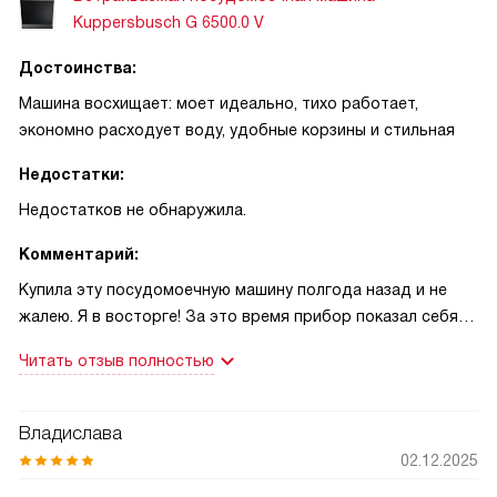
Kuppersbusch G 6500.0 V
Достоинства:
Машина восхищает: моет идеально, тихо работает,
экономно расходует воду, удобные корзины и стильная
Недостатки:
Недостатков не обнаружила.
Комментарий:
Купила эту посудомоечную машину полгода назад и не
жалею. Я в восторге! За это время прибор показал себя
надёжным и удобным в ежедневном использовании. У нас
Читать отзыв полностью
большая семья, и вместимость позволяет загружать
много посуды за один цикл. Панели сенсорного
управления просты в обращении, а дисплей и индикаторы
Владислава
ясно показывают статус и остаток времени. Нравится
02.12.2025
режим с теплообменником — тарелки и стаканы выходят