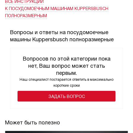
ВСЕ ИНСТРУКЦИИ
без сбоев, сигнал окончания известил меня по
К ПОСУДОМОЕЧНЫМ МАШИНАМ KUPPERSBUSCH
возвращении. Это мелочь, но приятно, что техника
ПОЛНОРАЗМЕРНЫМ
спокойна и надёжна!
Вопросы и ответы на посудомоечные
В целом впечатления положительные: техника тихая
машины Kuppersbusch полноразмерные
(практически не мешает разговору), экономная и удобная
в быту. Теперь у меня больше свободного времени, и
уборка стала менее утомительной!
Вопросов по этой категории пока
нет, Ваш вопрос может стать
первым.
Наш специалист постарается ответить в максимально
короткие сроки
ЗАДАТЬ ВОПРОС
Может быть полезно