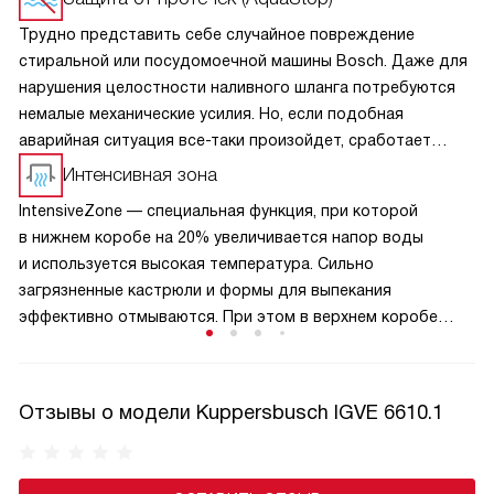
Трудно представить себе случайное повреждение
стиральной или посудомоечной машины Bosch. Даже для
нарушения целостности наливного шланга потребуются
немалые механические усилия. Но, если подобная
аварийная ситуация все-таки произойдет, сработает
система АquaStop («ВодаСтоп»): при достижении
Интенсивная зона
определенного уровня воды в страховочной емкости
IntensiveZone — специальная функция, при которой
срабатывает поплавковый выключатель, и клапаны
в нижнем коробе на 20% увеличивается напор воды
перекрывают водоснабжение агрегата.
и используется высокая температура. Сильно
загрязненные кастрюли и формы для выпекания
эффективно отмываются. При этом в верхнем коробе
температура и напор воды остаются соответствующими
выбранной программе мытья.
Отзывы о модели Kuppersbusch IGVE 6610.1