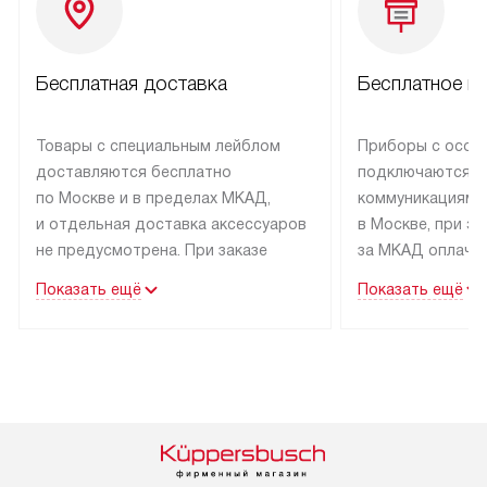
Бесплатная доставка
Бесплатное п
Товары с специальным лейблом
Приборы с особ
доставляются бесплатно
подключаются к
по Москве и в пределах МКАД,
коммуникациям 
и отдельная доставка аксессуаров
в Москве, при э
не предусмотрена. При заказе
за МКАД оплачив
бытовой техники от Kuppersbusch,
Специалисты сер
Показать ещё
Показать ещё
рекомендуем обсудить
партнера заним
с менеджером удобное время
подключением б
доставки и способ оплаты. Товары
Kuppersbusch. У
со статусом «В наличии» могут
профессиональн
быть отправлены покупателю
осуществляется
в течение трех дней. Если вам
плату, и дополни
интересен товар «Под заказ»,
по монтажу опла
обсудите возможность его
прайсу. Сервис 