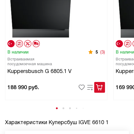
В наличии
5
(3)
В налич
Встраиваемая
Встраива
посудомоечная машина
посудомо
Kuppersbusch G 6805.1 V
Kupper
188 990
руб.
169 99
Характеристики
Куперсбуш IGVE 6610 1