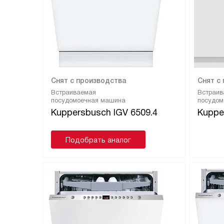
Снят с производства
Снят с
Встраиваемая
Встраив
посудомоечная машина
посудом
Kuppersbusch IGV 6509.4
Kuppe
Подобрать аналог