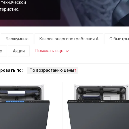
с технической
теристик.
Бесшумные
Класса энергопотребления А
С быстр
Показать еще
е
Акции
ровать по:
По возрастанию цены