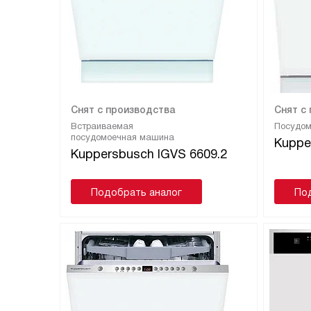
Снят с производства
Снят с
Встраиваемая
Посудо
посудомоечная машина
Kuppe
Kuppersbusch IGVS 6609.2
Подобрать аналог
По