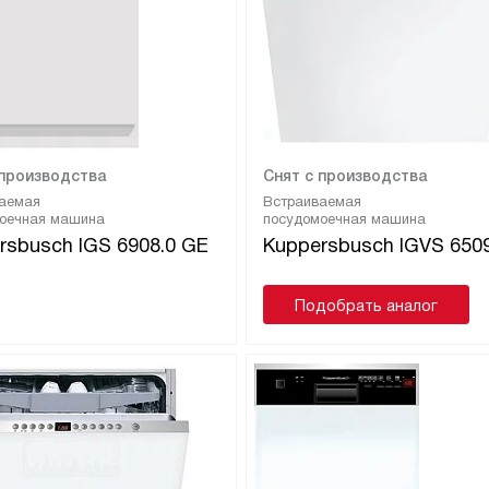
 производства
Снят с производства
аемая
Встраиваемая
оечная машина
посудомоечная машина
rsbusch IGS 6908.0 GE
Kuppersbusch IGVS 6509
Подобрать аналог