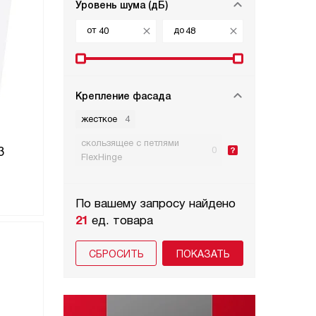
Уровень шума (дБ)
от
до
Крепление фасада
жесткое
4
скользящее с петлями
3
0
FlexHinge
По вашему запросу найдено
21
ед. товара
СБРОСИТЬ