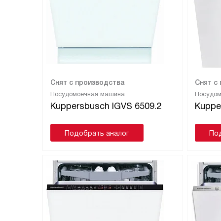
Снят с производства
Снят с
Посудомоечная машина
Посудо
Kuppersbusch IGVS 6509.2
Kuppe
Подобрать аналог
По