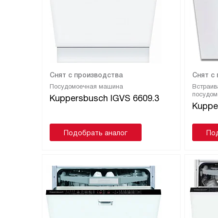
Снят с производства
Снят с
Посудомоечная машина
Встраив
посудом
Kuppersbusch IGVS 6609.3
Kuppe
Подобрать аналог
По