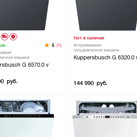
Нет в наличии
чии
5
(1)
Встраиваемая
посудомоечная машина
аемая
Kuppersbusch G 6320.0 
оечная машина
rsbusch G 6570.0 v
90
руб.
144 990
руб.