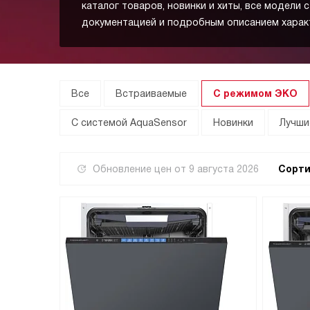
каталог товаров, новинки и хиты, все модели 
документацией и подробным описанием харак
Все
Встраиваемые
С режимом ЭКО
С системой AquaSensor
Новинки
Лучши
Обновление цен от
9 августа 2026
Сорти