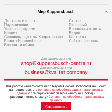
и эффективную 
В оговоренный день служба
техники, предо
доставки доставит упакованный
Мир Kuppersbusch
ошибки и прежд
прибор до двери или прихожей.
Доставка и оплата
Cтатьи
Если необходимо переместить
Готовые коммун
Подключение
Глоссарий
Условия продажи
Вопросы и ответы
прибор до места установки,
предполагают, в
Кредит
Видео
пожалуйста, предварительно
от категории, на
Сервисные центры Kuppersbusch
Контакты
Ремонт Kuppersbusch
Сайты-партнеры
уточните это с менеджером.
установленной р
Возврат и обмен
За данную услугу взимается
к воде, крана и 
дополнительная плата. Важно
слива. Стандарт
Для физических лиц
учитывать, что если размеры
включает в себя:
shop@kuppersbusch-centre.ru
прибора не позволяют ему пройти
транспортировоч
Для юридических лиц
через дверной проем, сотрудники
разблокировку п
business@kvalitet.company
транспортной службы не могут
соединение отде
демонтировать дверцы, ручки или
монтаж техники 
НАПИСАТЬ РУКОВОДСТВУ
Для работы нашего сайта используются cookie. Используя наш сайт,
другие выступающие элементы, так
на место с пров
вы предоставляете
согласие на обработку ваших персональных
данных
с помощью сервисов веб-аналитики (Cookie) и
как это может привести к отказу
подключение к 
Политика конфиденциальности
присоединяетесь к тексту «
Согласия на обработку персональных
данных
»
в гарантийном ремонте в будущем.
коммуникациям, 
Условия продажи
Карта сайта
Соглашаюсь
Перед заказом удостоверьтесь, что
и консультацию 
© 2004 – 2026 Магазин Kuppersbusch «Kvalitet Trade, LLC»