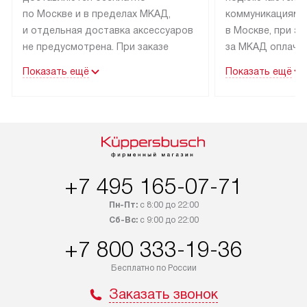
по Москве и в пределах МКАД,
коммуникациям 
и отдельная доставка аксессуаров
в Москве, при э
не предусмотрена. При заказе
за МКАД оплачив
бытовой техники от Kuppersbusch,
Специалисты сер
Показать ещё
Показать ещё
рекомендуем обсудить
партнера заним
с менеджером удобное время
подключением б
доставки и способ оплаты. Товары
Kuppersbusch. У
со статусом «В наличии» могут
профессиональн
быть отправлены покупателю
осуществляется
в течение трех дней. Если вам
плату, и дополни
интересен товар «Под заказ»,
по монтажу опла
+7 495 165-07-71
обсудите возможность его
прайсу. Сервис 
Пн-Пт:
с 8:00 до 22:00
приобретения с менеджером сайта.
гарантию 1 год 
Сб-Вс:
с 9:00 до 22:00
Товары с специальным лейблом
работы и испол
+7 800 333-19-36
доставляются бесплатно
материалы. Про
по Москве в пределах МКАД,
установление, п
Бесплатно по России
и отдельная доставка аксессуаров
и регулярное об
Заказать звонок
не предусмотрена.
обеспечивают п