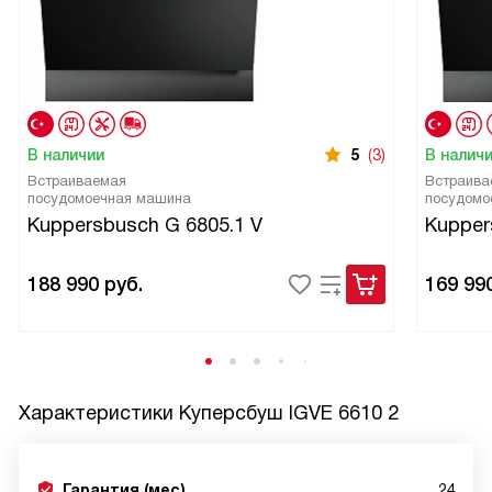
В наличии
5
(3)
В налич
Встраиваемая
Встраива
посудомоечная машина
посудомо
Kuppersbusch G 6805.1 V
Kupper
188 990
руб.
169 99
Характеристики
Куперсбуш IGVE 6610 2
Гарантия (мес)
24