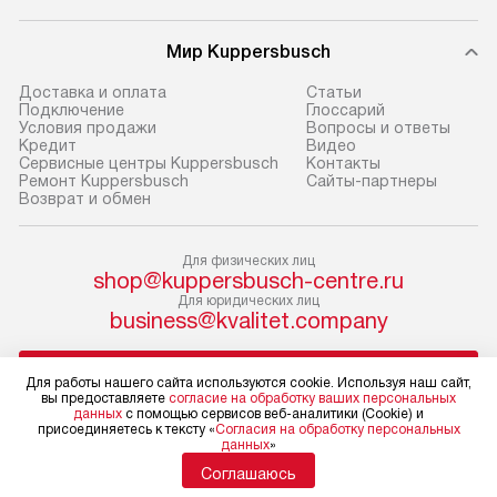
В оговоренный день служба
техники, предо
доставки доставит упакованный
ошибки и прежд
Мир Kuppersbusch
прибор до двери или прихожей.
Доставка и оплата
Cтатьи
Если необходимо переместить
Готовые коммун
Подключение
Глоссарий
прибор до места установки,
предполагают, в
Условия продажи
Вопросы и ответы
Кредит
Видео
пожалуйста, предварительно
от категории, на
Сервисные центры Kuppersbusch
Контакты
уточните это с менеджером.
установленной р
Ремонт Kuppersbusch
Сайты-партнеры
Возврат и обмен
За данную услугу взимается
к воде, крана и 
дополнительная плата. Важно
слива. Стандарт
учитывать, что если размеры
включает в себя:
Для физических лиц
shop@kuppersbusch-centre.ru
прибора не позволяют ему пройти
транспортировоч
Для юридических лиц
через дверной проем, сотрудники
разблокировку п
business@kvalitet.company
транспортной службы не могут
соединение отде
демонтировать дверцы, ручки или
монтаж техники 
НАПИСАТЬ РУКОВОДСТВУ
Для работы нашего сайта используются cookie. Используя наш сайт,
другие выступающие элементы, так
на место с пров
вы предоставляете
согласие на обработку ваших персональных
как это может привести к отказу
подключение к 
данных
с помощью сервисов веб-аналитики (Cookie) и
Политика конфиденциальности
присоединяетесь к тексту «
Согласия на обработку персональных
в гарантийном ремонте в будущем.
коммуникациям, 
данных
»
Условия продажи
Перед заказом удостоверьтесь, что
и консультацию 
Карта сайта
Соглашаюсь
сможете переместить прибор
В стандартную у
© 2004 – 2026 Магазин Kuppersbusch «Kvalitet Trade, LLC»