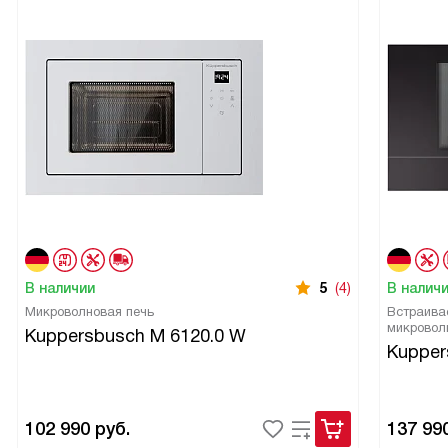
В наличии
5
(4)
В налич
Микроволновая печь
Встраива
микровол
Kuppersbusch M 6120.0 W
Kupper
102 990
руб.
137 99