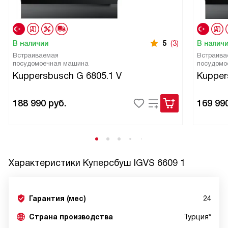
В наличии
5
(3)
В налич
Встраиваемая
Встраива
посудомоечная машина
посудомо
Kuppersbusch G 6805.1 V
Kupper
188 990
руб.
169 99
Характеристики
Куперсбуш IGVS 6609 1
Гарантия (мес)
24
Страна производства
Турция*