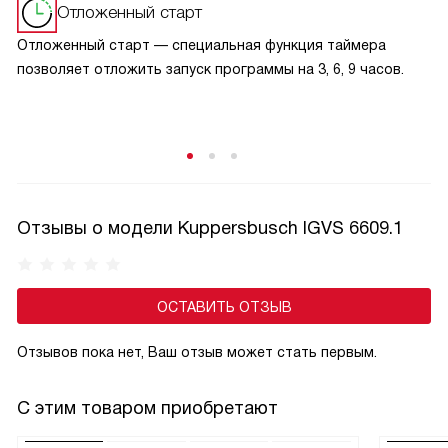
предупреждает пользователей о том, что посудомоечная
Отложенный старт
машина находится в процессе работы. Такой дискретный
Отложенный старт — специальная функция таймера
способ уведомления позволяет определить состояние
позволяет отложить запуск программы на 3, 6, 9 часов.
работы машины без необходимости открывать дверцу,
что удобно и практично в повседневном использовании.
Отзывы о модели Kuppersbusch IGVS 6609.1
ОСТАВИТЬ ОТЗЫВ
Отзывов пока нет, Ваш отзыв может стать первым.
С этим товаром приобретают