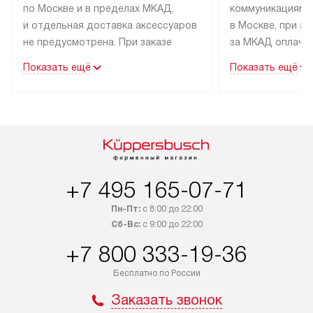
по Москве и в пределах МКАД,
коммуникациям 
и отдельная доставка аксессуаров
в Москве, при э
не предусмотрена. При заказе
за МКАД оплачив
бытовой техники от Kuppersbusch,
Специалисты сер
Показать ещё
Показать ещё
рекомендуем обсудить
партнера заним
с менеджером удобное время
подключением б
доставки и способ оплаты. Товары
Kuppersbusch. У
со статусом «В наличии» могут
профессиональн
быть отправлены покупателю
осуществляется
в течение трех дней. Если вам
плату, и дополни
интересен товар «Под заказ»,
по монтажу опла
+7 495 165-07-71
обсудите возможность его
прайсу. Сервис 
приобретения с менеджером сайта.
гарантию 1 год 
Пн-Пт:
с 8:00 до 22:00
Сб-Вс:
с 9:00 до 22:00
Товары с специальным лейблом
работы и испол
доставляются бесплатно
материалы. Про
+7 800 333-19-36
по Москве в пределах МКАД,
установление, п
Бесплатно по России
и отдельная доставка аксессуаров
и регулярное об
не предусмотрена.
обеспечивают п
Заказать звонок
и эффективную 