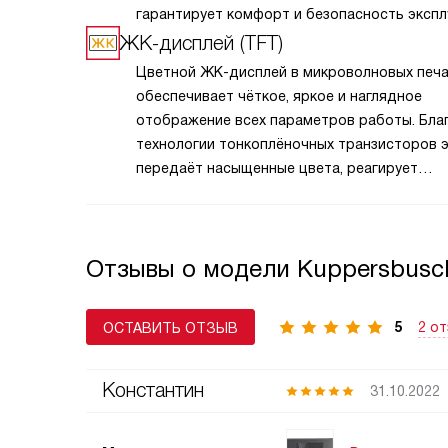
гарантирует комфорт и безопасность экспл
ЖК-дисплей (TFT)
Цветной ЖК-дисплей в микроволновых печа
обеспечивает чёткое, яркое и наглядное
отображение всех параметров работы. Бла
технологии тонкоплёночных транзисторов 
передаёт насыщенные цвета, реагирует
на сенсорное управление и отображает мен
таймер, уровень мощности и выбранные пр
в удобном графическом формате. TFT-пане
Отзывы о модели Kuppersbusc
упрощает навигацию по функциям, делает
управление интуитивным даже для новичко
и добавляет технике премиальный вид. В м
5
2 о
ОСТАВИТЬ ОТЗЫВ
с автоматическими программами дисплей 
показывать подсказки, этапы приготовления
Константин
31.10.2022