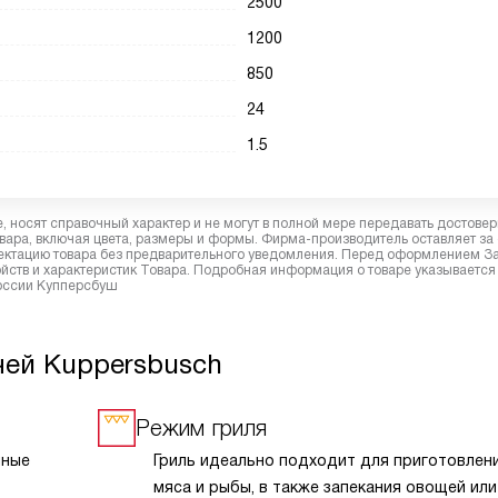
2500
1200
850
24
1.5
 носят справочный характер и не могут в полной мере передавать достове
вара, включая цвета, размеры и формы. Фирма-производитель оставляет за
лектацию товара без предварительного уведомления. Перед оформлением З
йств и характеристик Товара. Подробная информация о товаре указывается
России Купперсбуш
чей Kuppersbusch
Режим гриля
нные
Гриль идеально подходит для приготовлени
мяса и рыбы, в также запекания овощей или