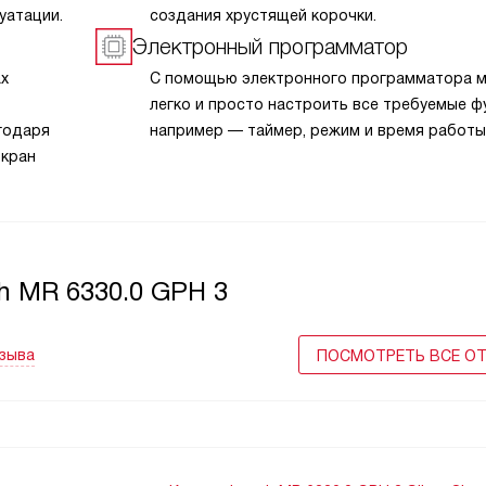
уатации.
создания хрустящей корочки.
Электронный программатор
х
С помощью электронного программатора 
легко и просто настроить все требуемые ф
годаря
например — таймер, режим и время работы
экран
ю,
ограммы
ль
h MR 6330.0 GPH 3
в
оделях
тзыва
ПОСМОТРЕТЬ ВСЕ О
может
.