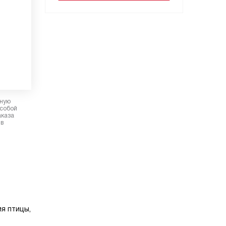
рную
 собой
аказа
 в
я птицы,