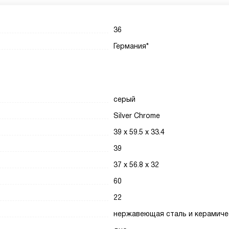
36
Германия*
серый
Silver Chrome
39 х 59.5 х 33.4
39
37 х 56.8 х 32
60
22
нержавеющая сталь и керамиче