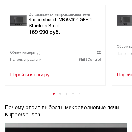
Встраиваемая микроволновая печь
Kuppersbusch MR 6330.0 GPH 1
Stainless Steel
169 990
руб.
Объем ка
Объем камеры (л):
22
Панель у
Панель управления:
ShiftControl
Перейти к товару
Перейт
Почему стоит выбрать микроволновые печи
Kuppersbusch