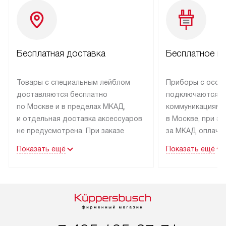
Бесплатная доставка
Бесплатное п
Товары с специальным лейблом
Приборы с особ
доставляются бесплатно
подключаются к
по Москве и в пределах МКАД,
коммуникациям 
и отдельная доставка аксессуаров
в Москве, при э
не предусмотрена. При заказе
за МКАД оплачив
бытовой техники от Kuppersbusch,
Специалисты сер
Показать ещё
Показать ещё
рекомендуем обсудить
партнера заним
с менеджером удобное время
подключением б
доставки и способ оплаты. Товары
Kuppersbusch. У
со статусом «В наличии» могут
профессиональн
быть отправлены покупателю
осуществляется
в течение трех дней. Если вам
плату, и дополни