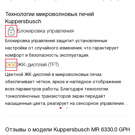
Технологии микроволновых печей
Kuppersbusch
Блокировка управления
Блокировка управления защитит установленные
настройки от случайного изменения, что гарантирует
комфорт и безопасность эксплуатации.
ЖК-дисплей (TFT)
Цветной ЖК-дисплей в микроволновых печах
обеспечивает чёткое, яркое и наглядное отображение
всех параметров работы. Благодаря технологии
тонкоплёночных транзисторов экран передаёт
насыщенные цвета, реагирует на сенсорное управление
и отображает меню, таймер, уровень мощности
и выбранные программы в удобном графическом
формате. TFT-панель упрощает навигацию по функциям,
Отзывы о модели Kuppersbusch MR 6330.0 GPH
делает управление интуитивным даже для новичков