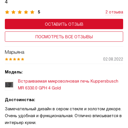
4
и добавляет технике премиальный вид. В моделях
с автоматическими программами дисплей может
5
2 отзыва
показывать подсказки, этапы приготовления.
ОСТАВИТЬ ОТЗЫВ
ПОСМОТРЕТЬ ВСЕ ОТЗЫВЫ
Марьяна
02.08.2022
Модель:
Встраиваемая микроволновая печь Kuppersbusch
MR 6330.0 GPH 4 Gold
Достоинства:
Замечательный дизайн в сером стекле и золотом декоре.
Очень удобная и функциональная. Отлично вписывается в
интерьер кухни.