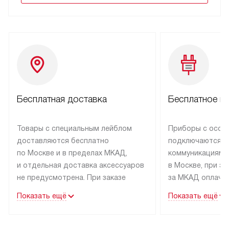
Бесплатная доставка
Бесплатное п
Товары с специальным лейблом
Приборы с особ
доставляются бесплатно
подключаются к
по Москве и в пределах МКАД,
коммуникациям 
и отдельная доставка аксессуаров
в Москве, при э
не предусмотрена. При заказе
за МКАД оплачив
бытовой техники от Kuppersbusch,
Специалисты сер
Показать ещё
Показать ещё
рекомендуем обсудить
партнера заним
с менеджером удобное время
подключением б
доставки и способ оплаты. Товары
Kuppersbusch. У