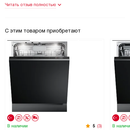
двери не допускает протечек воды. Спасибо огромное
Читать отзыв полностью
производителю за такую замечательную модель!
Естественно я оценила на 5. Далее хотелось бы похвалить
страну производства данной машинки. Не всегда в
ассортименте доступно что-либо качественное, хорошее,
С этим товаром приобретают
европейского производства! Стиральная машинка
однозначно оправдывает своим качеством страну
производства. Стиральная машинка выполнена в хорошем
дизайне. Внешний вид однозначно вызывает уважение к
данной модели. Стиральная машинка хорошо смотрится в
ванной. На этом всё, спасибо.
В наличии
5
(3)
В налич