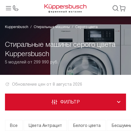
Kuppersbusch
Стиральные машины
Серого цвета
Стиральные машины серого цвета
Kuppersbusch
5 моделей от 299 990 руб.
Обновление цен от
8 августа 2026
ФИЛЬТР
Все
Цвета Антрацит
Белого цвета
Бесшумн