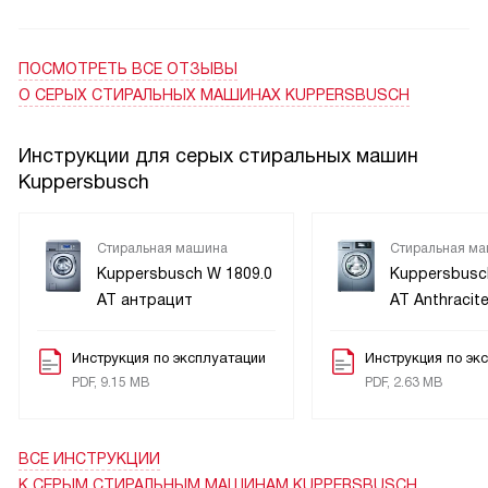
позволяет стирать большой объем белья за один цикл.
поддерживает свежесть без лишних усилий. Отдельно
Быстрота вращения при отжиме в 2000 об/мин
отмечу деликатный режим и режим для аллергиков —
гарантирует отличный результат. Электронное управление
ПОСМОТРЕТЬ ВСЕ ОТЗЫВЫ
после стирки мягкие ткани действительно кажутся чище.
и текстовый дисплей делают процесс стирки простым и
О СЕРЫХ СТИРАЛЬНЫХ МАШИНАХ KUPPERSBUSCH
понятным. Большой выбор программ стирки позволяет
В общем, машина отвечает моим требованиям по
подобрать нужный режим для любого типа белья.
качеству стирки, удобству и спокойствию при
Инструкции для серых стиральных машин
Мне особенно нравится функция ночной стирки. Она
эксплуатации. Рекомендую тем, кто ценит тишину,
Kuppersbusch
позволяет запустить машину на ночь и проснуться утром
надежность и продуманные функции в повседневной
с уже чистым и сухим бельем. А функция AllergyPlus/
жизни!
гигиена обеспечивает глубокую очистку белья от
Стиральная машина
Стиральная м
Kuppersbusch W 1809.0
Kuppersbusc
аллергенов и бактерий.
AT антрацит
AT Anthracit
Система шумоизоляции Super Silent делает работу
машины почти бесшумной, что очень важно для меня, так
как я живу в квартире с маленькими детьми.
Инструкция по эксплуатации
Инструкция по эк
Инверторный мотор гарантирует долгий срок службы
PDF, 9.15 MB
PDF, 2.63 MB
машины, а защита от протечек воды AquaStop
обеспечивает безопасность использования.
Я довольна покупкой. Эта машина стала настоящим
ВСЕ ИНСТРУКЦИИ
помощником в моем доме. Она не только делает свою
К СЕРЫМ СТИРАЛЬНЫМ МАШИНАМ KUPPERSBUSCH