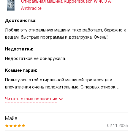
Стиральная машина Kuppersbusch W 40.0 AT
Anthracite
Достоинства:
Люблю эту стиральную машину: тихо работает, бережно к
вещам, быстрые программы и дозагрузка. Очень!!
Недостатки:
Недостатков не обнаружила.
Комментарий:
Пользуюсь этой стиральной машиной три месяца и
впечатления очень положительные. С первых стирок
заметила, что она действительно тихая: могу запустить
Читать отзыв полностью
вечернюю программу, и домашняя тишина не нарушается.
Это оказалось важным, когда ребенок спит рядом, и мне
не приходится ждать утра, чтобы постирать пару вещей.
Майя
Объёма в 8 кг хватает для семейной стирки — пуховое
02.11.2025
одеяло за один цикл поместилось без проблем, и при