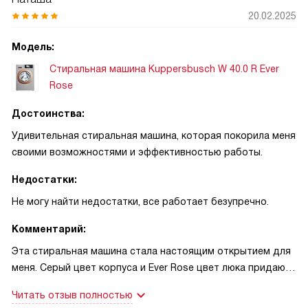
стирку поздно, чтобы не мешать соседям и детям, и
20.02.2025
ночью даже забыла, что машина работает — ни шума, ни
Из историй: как-то загружала постельное бельё вечером,
вибраций! Это приятно, когда режимы работают так, как
Модель:
и муж спросил, можно ли постирать сейчас — включила
заявлено.
ночной режим, и он не проснулся, хотя стирка шла. Другой
Стиральная машина Kuppersbusch W 40.0 R Ever
случай: перед неожиданной деловой встречей за 30 минут
Rose
Однажды перед поездкой нужно было освежить рубашки
с помощью супер 30 я освежила рубашку и успела
и постельное бельё, а времени почти не было. Быстрая
переодеться по дороге.
Достоинства:
программа и интенсивный отжим позволили подготовить
Удивительная стиральная машина, которая покорила меня
вещи за короткое время, а автоматическое взвешивание
В целом устройство надёжное, удобное в быту и даёт
своими возможностями и эффективностью работы.
помогло не тратить лишнюю воду и электроэнергию.
спокойствие за вещи и дом.
Также мне важна защита от протечек: AquaStop даёт
Недостатки:
спокойствие, особенно когда уезжаешь на несколько
Не могу найти недостатки, все работает безупречно.
дней.
Комментарий:
Мне также нравится подсветка барабана и
Эта стиральная машина стала настоящим открытием для
автоматическое открывание люка — мелочи, которые
меня. Серый цвет корпуса и Ever Rose цвет люка придают
экономят время. В комплекте оказался мешок для
ей неповторимый шарм и стиль. Фронтальная загрузка
деликатной стирки, им часто пользуюсь для кружев и
Читать отзыв полностью
белья очень удобна, а максимальная загрузка в 8 кг
украшенных вещей. Программа очистки барабана