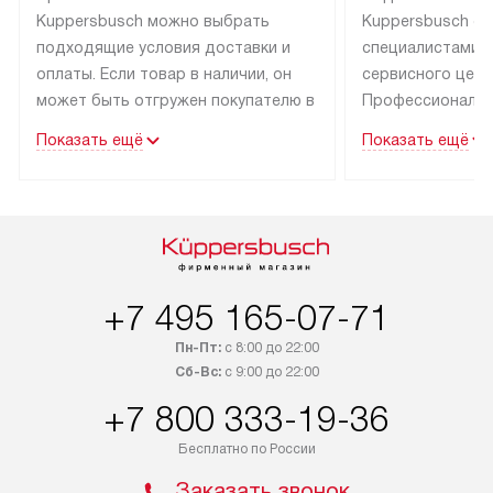
Kuppersbusch можно выбрать
Kuppersbusch о
подходящие условия доставки и
специалистами 
оплаты. Если товар в наличии, он
сервисного цент
может быть отгружен покупателю в
Профессиональн
течение трех дней. Техника со
гарантия долгой
Показать ещё
Показать ещё
специальным лейблом
эксплуатации тех
доставляется бесплатно по Москве
Санкт-Петербург
и Санкт-Петербургу. Выезд за МКАД
специальным ле
и КАД оплачивается
подключается б
дополнительно. Возможна
мастера за МКА
доставка товаров по России.
за дополнительн
+7 495 165-07-71
Пн-Пт:
с 8:00 до 22:00
Сб-Вс:
с 9:00 до 22:00
+7 800 333-19-36
Бесплатно по России
Заказать звонок