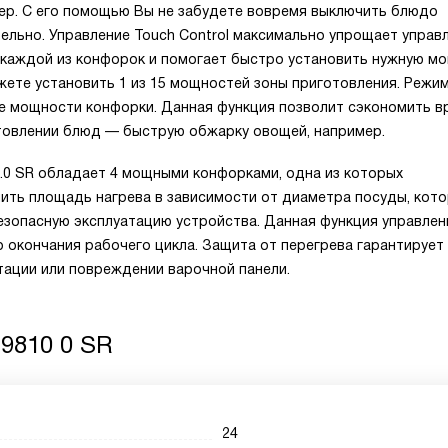
ер. С его помощью Вы не забудете вовремя выключить блюдо
тельно. Управление Touch Control максимально упрощает управ
 каждой из конфорок и помогает быстро установить нужную м
жете установить 1 из 15 мощностей зоны приготовления. Режим
е мощности конфорки. Данная функция позволит сэкономить в
отовлении блюд — быструю обжарку овощей, например.
0.0 SR обладает 4 мощными конфорками, одна из которых
ить площадь нагрева в зависимости от диаметра посуды, кот
езопасную эксплуатацию устройства. Данная функция управлен
 окончания рабочего цикла. Защита от перегрева гарантирует
тации или повреждении варочной панели.
9810 0 SR
24