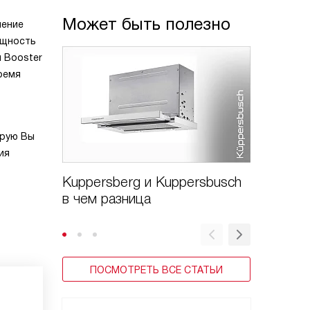
Может быть полезно
ление
ощность
 Booster
ремя
орую Вы
ия
Kuppersberg и Kuppersbusch
Варочн
в чем разница
Kuppers
стекло
ПОСМОТРЕТЬ ВСЕ СТАТЬИ