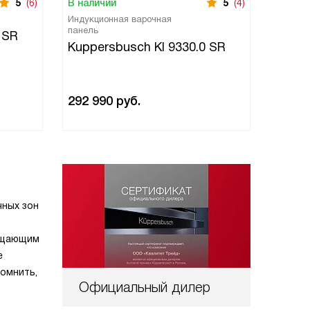
5
(6)
В наличии
5
(4)
В нали
Индукционная варочная
Индукци
панель
панель
 SR
Kuppersbusch KI 9330.0 SR
Kuppe
292 990
руб.
397 9
чных зон
чищающим
е
помнить,
Официальный дилер