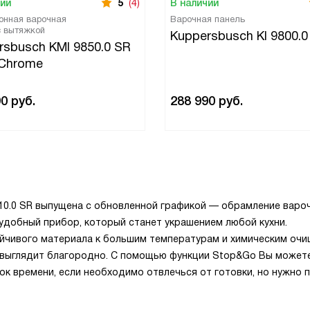
чии
5
(4)
В наличии
онная варочная
Варочная панель
с вытяжкой
Kuppersbusch KI 9800.0
rsbusch KMI 9850.0 SR
 Chrome
90
руб.
288 990
руб.
810.0 SR выпущена с обновленной графикой — обрамление варо
 удобный прибор, который станет украшением любой кухни.
ойчивого материала к большим температурам и химическим о
е выглядит благородно. С помощью функции Stop&Go Вы может
ок времени, если необходимо отвлечься от готовки, но нужно 