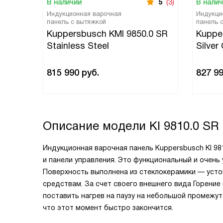
В наличии
5
(3)
В нали
Индукционная варочная
Индукци
панель с вытяжкой
панель 
Kuppersbusch KMI 9850.0 SR
Kuppe
Stainless Steel
Silver
815 990
руб.
827 9
Описание модели
KI 9810.0 SR
Индукционная варочная панель Kuppersbusch KI 9
и панели управления. Это функциональный и очень
Поверхность выполнена из стеклокерамики — уст
средствам. За счет своего внешнего вида Горени
поставить нагрев на паузу на небольшой промежут
что этот момент быстро закончится.