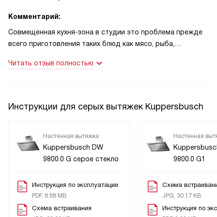
Комментарий:
Совмещенная кухня-зона в студии это проблема прежде
всего приготовления таких блюд как мясо, рыба,
поскольку запахи въедаются в мебель и ткани. Эта
Читать отзыв полностью
проблема для нас полностью решена благодаря вытяжке
от Купперсбуш. Отличная, мощная, просто супер. Есть
также индикатор жировых наслоений. Фильтр легко
моется в обычной посудомойке. Готовка и еда
Инструкции для серых вытяжек Kuppersbusch
превратились в радость и удовольствие. Часто жарю
мужу рыбу, которую он обожает, а также делаю стейки и
чесночную подливку. И никаких сторонних запахов в
Настенная вытяжка
Настенная выт
Kuppersbusch DW
Kuppersbus
студии!
9800.0 G серое стекло
9800.0 G1
Инструкция по эксплуатации
Схема встраиван
PDF, 8.88 MB
JPG, 30.17 KB
Схема встраивания
Инструкция по эк