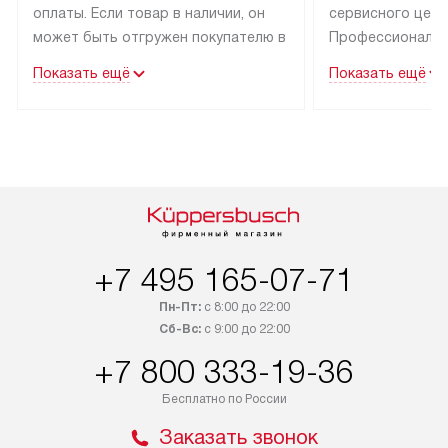
оплаты. Если товар в наличии, он
сервисного цент
может быть отгружен покупателю в
Профессиональн
течение трех дней. Техника со
гарантия долгой
Показать ещё
Показать ещё
специальным лейблом
эксплуатации тех
доставляется бесплатно по Москве
Санкт-Петербург
и Санкт-Петербургу. Выезд за МКАД
специальным ле
и КАД оплачивается
подключается б
дополнительно. Возможна
мастера за МКА
доставка товаров по России.
за дополнительн
+7 495 165-07-71
Пн-Пт:
с 8:00 до 22:00
Сб-Вс:
с 9:00 до 22:00
+7 800 333-19-36
Бесплатно по России
Заказать звонок