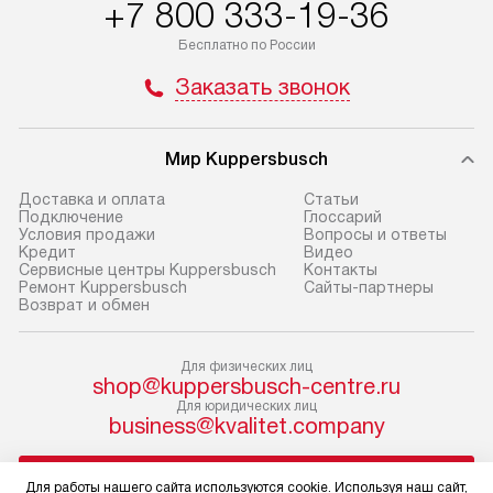
+7 800 333-19-36
по Москве в пределах МКАД,
установление, п
Бесплатно по России
и отдельная доставка аксессуаров
и регулярное об
не предусмотрена.
обеспечивают п
Заказать звонок
и эффективную 
В оговоренный день служба
техники, предо
доставки доставит упакованный
ошибки и прежд
Мир Kuppersbusch
прибор до двери или прихожей.
Доставка и оплата
Cтатьи
Если необходимо переместить
Готовые коммун
Подключение
Глоссарий
прибор до места установки,
предполагают, в
Условия продажи
Вопросы и ответы
Кредит
Видео
пожалуйста, предварительно
от категории, на
Сервисные центры Kuppersbusch
Контакты
уточните это с менеджером.
установленной р
Ремонт Kuppersbusch
Сайты-партнеры
Возврат и обмен
За данную услугу взимается
к воде, крана и 
дополнительная плата. Важно
слива. Стандарт
учитывать, что если размеры
включает в себя:
Для физических лиц
shop@kuppersbusch-centre.ru
прибора не позволяют ему пройти
транспортировоч
Для юридических лиц
через дверной проем, сотрудники
разблокировку п
business@kvalitet.company
транспортной службы не могут
соединение отде
демонтировать дверцы, ручки или
монтаж техники 
НАПИСАТЬ РУКОВОДСТВУ
Для работы нашего сайта используются cookie. Используя наш сайт,
другие выступающие элементы, так
на место с пров