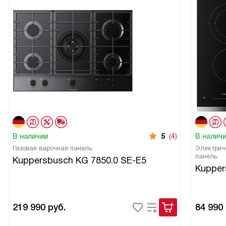
В наличии
5
(4)
В налич
Газовая варочная панель
Электрич
панель
Kuppersbusch KG 7850.0 SE-E5
Kupper
219 990
руб.
84 990