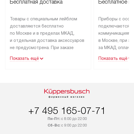
Бесплатная доставка
Бесплатное п
Товары с специальным лейблом
Приборы с особ
доставляются бесплатно
подключаются к
по Москве и в пределах МКАД,
коммуникациям 
и отдельная доставка аксессуаров
в Москве, при э
не предусмотрена. При заказе
за МКАД оплачив
бытовой техники от Kuppersbusch,
Специалисты сер
Показать ещё
Показать ещё
рекомендуем обсудить
партнера заним
с менеджером удобное время
подключением б
доставки и способ оплаты. Товары
Kuppersbusch. У
со статусом «В наличии» могут
профессиональн
быть отправлены покупателю
осуществляется
в течение трех дней. Если вам
плату, и дополни
интересен товар «Под заказ»,
по монтажу опла
+7 495 165-07-71
обсудите возможность его
прайсу. Сервис 
Пн-Пт:
с 8:00 до 22:00
приобретения с менеджером сайта.
гарантию 1 год 
Сб-Вс:
с 9:00 до 22:00
Товары с специальным лейблом
работы и испол
доставляются бесплатно
материалы. Про