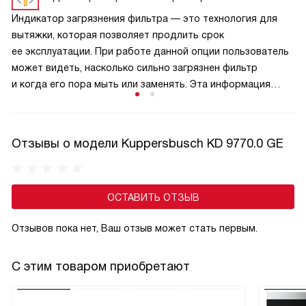
ресурс. Сегодня галоген встречается в бюджетных
Индикатор загрязнения фильтра — это технология для
моделях, постепенно уступая светодиодам. Выбор
вытяжки, которая позволяет продлить срок
оправдан, если важна привычная цветовая температура
ее эксплуатации. При работе данной опции пользователь
и простая замена.
может видеть, насколько сильно загрязнен фильтр
и когда его пора мыть или заменять. Эта информация
отображается на дисплее, что позволяет с легкостью
отслеживать состояние компонентов прибора.
О необходимости чистки или замены элемента сообщает
Отзывы о модели Kuppersbusch KD 9770.0 GE
светодиодный сигнал.
ОСТАВИТЬ ОТЗЫВ
Отзывов пока нет, Ваш отзыв может стать первым.
С этим товаром приобретают