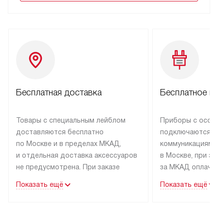
Бесплатная доставка
Бесплатное п
Товары с специальным лейблом
Приборы с особ
доставляются бесплатно
подключаются к
по Москве и в пределах МКАД,
коммуникациям 
и отдельная доставка аксессуаров
в Москве, при э
не предусмотрена. При заказе
за МКАД оплачив
бытовой техники от Kuppersbusch,
Специалисты сер
Показать ещё
Показать ещё
рекомендуем обсудить
партнера заним
с менеджером удобное время
подключением б
доставки и способ оплаты. Товары
Kuppersbusch. У