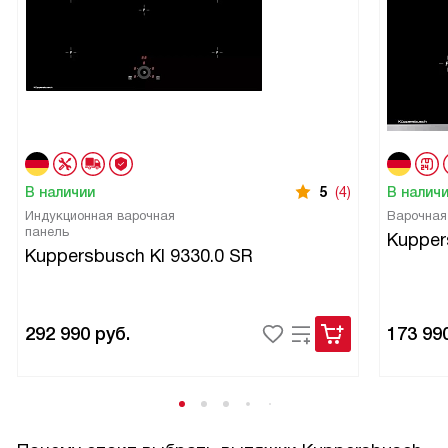
В наличии
5
(4)
В налич
Индукционная варочная
Варочная
панель
Kupper
Kuppersbusch KI 9330.0 SR
292 990
руб.
173 99