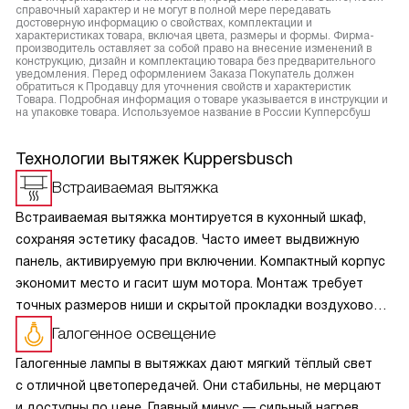
справочный характер и не могут в полной мере передавать
достоверную информацию о свойствах, комплектации и
характеристиках товара, включая цвета, размеры и формы. Фирма-
производитель оставляет за собой право на внесение изменений в
конструкцию, дизайн и комплектацию товара без предварительного
уведомления. Перед оформлением Заказа Покупатель должен
обратиться к Продавцу для уточнения свойств и характеристик
Товара. Подробная информация о товаре указывается в инструкции и
на упаковке товара. Используемое название в России Купперсбуш
Технологии вытяжек Kuppersbusch
Встраиваемая вытяжка
Встраиваемая вытяжка монтируется в кухонный шкаф,
сохраняя эстетику фасадов. Часто имеет выдвижную
панель, активируемую при включении. Компактный корпус
экономит место и гасит шум мотора. Монтаж требует
точных размеров ниши и скрытой прокладки воздуховода.
Работает в режимах отвода или рециркуляции с угольным
Галогенное освещение
фильтром. Жироулавливающие кассеты легко моются.
Галогенные лампы в вытяжках дают мягкий тёплый свет
Оптимальный выбор для небольших кухонь, где важна
с отличной цветопередачей. Они стабильны, не мерцают
скрытность. Перед установкой проверьте высоту подвеса
и доступны по цене. Главный минус — сильный нагрев