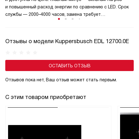
и запас мощности.
и повышенный расход энергии по сравнению с LED. Срок
службы — 2000–4000 часов, замена требует
осторожности: жир и перепады температур сокращают
ресурс. Сегодня галоген встречается в бюджетных
моделях, постепенно уступая светодиодам. Выбор
Отзывы о модели Kuppersbusch EDL 12700.0E
оправдан, если важна привычная цветовая температура
и простая замена.
ОСТАВИТЬ ОТЗЫВ
Отзывов пока нет, Ваш отзыв может стать первым.
С этим товаром приобретают