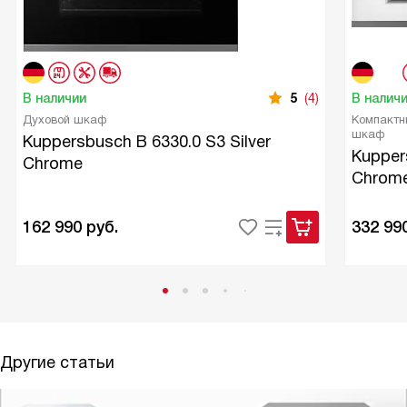
В наличии
5
(4)
В налич
Духовой шкаф
Компактн
шкаф
Kuppersbusch B 6330.0 S3 Silver
Kupper
Chrome
Chrom
162 990
руб.
332 99
Другие статьи