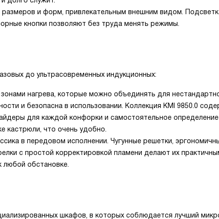
 и долго служит.
м размеров и форм, привлекательным внешним видом. Подсветк
сорные кнопки позволяют без труда менять режимы.
газовых до ультрасовременных индукционных:
и зонами нагрева, которые можно объединять для нестандартн
ости и безопасна в использовании. Коллекция KMI 9850.0 сод
лайдеры для каждой конфорки и самостоятельное определение
е кастрюли, что очень удобно.
ассика в передовом исполнении. Чугунные решетки, эргономичн
елки с простой корректировкой пламени делают их практичны
к любой обстановке.
циализированных шкафов, в которых соблюдается лучший микр