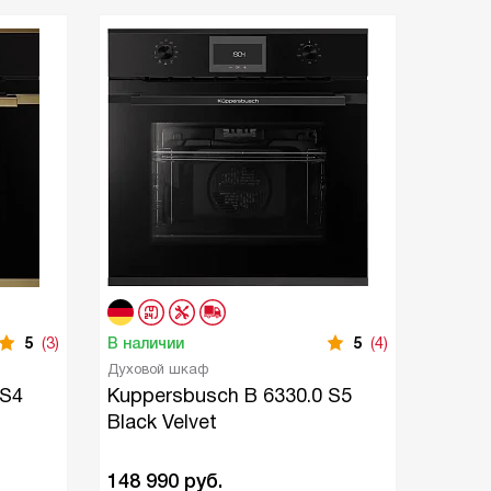
5
(3)
В наличии
5
(4)
В нали
Духовой шкаф
Настен
 S4
Kuppersbusch B 6330.0 S5
Kuppe
Black Velvet
148 990
руб.
179 9