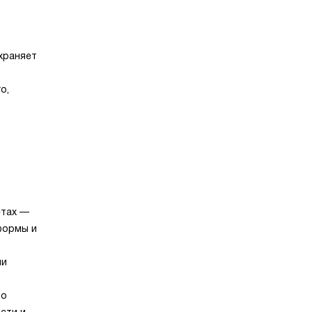
храняет
о,
етах —
 формы и
ии
то