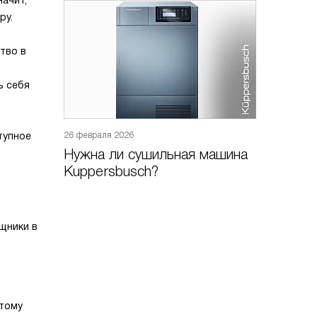
начит,
ру.
тво в
ь себя
тупное
26 февраля 2026
Нужна ли сушильная машина
Kuppersbusch?
щники в
этому