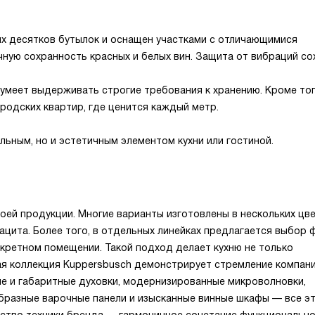
их десятков бутылок и оснащен участками с отличающимися
чную сохранность красных и белых вин. Защита от вибраций со
умеет выдерживать строгие требования к хранению. Кроме тог
родских квартир, где ценится каждый метр.
ьным, но и эстетичным элементом кухни или гостиной.
оей продукции. Многие варианты изготовлены в нескольких цв
рацита. Более того, в отдельных линейках предлагается выбор
нкретном помещении. Такой подход делает кухню не только
ая коллекция Kuppersbusch демонстрирует стремление компан
ие и габаритные духовки, модернизированные микроволновки,
бразные варочные панели и изысканные винные шкафы — все э