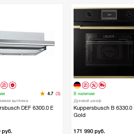
чии
4.7
(3)
В наличии
аемая вытяжка
Духовой шкаф
rsbusch DEF 6300.0 E
Kuppersbusch B 6330.0
Gold
0
руб.
171 990
руб.