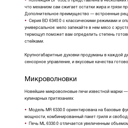
Коллекция BP 6332.0 представлена в нескольких
что механизм сам сжигает остатки жира и грязи пр
Дополнительное преимущество — встроенные реце
Серия BD 6340.0 с классическими режимами и оп
универсальное: мело запекайте в нем мясо с хрус
термощуп поможет вам определить степень готовн
стейками.
Крупногабаритные духовки продуманы в каждой де
сенсорное управление, и вкусовые качества готово
Микроволновки
Новейшие микроволновые печи известной марки — 
кулинарных притязаниях:
Модель MR 6330.0 ориентирована на базовые фу
мощности, комбинированный пакет гриля и свобод
Печь ML 6330.0 отличается увеличенным объемо