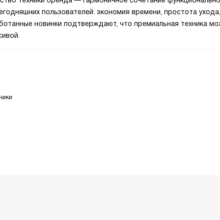
ество техники бренда — гармоничное сочетание функционально
егодняшних пользователей: экономия времени, простота ухода
работанные новинки подтверждают, что премиальная техника м
сивой.
ники