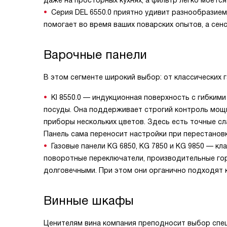
даже на просторных кухнях, а фильтр легко моется
Серия DEL 6550.0 приятно удивит разнообразие
помогает во время ваших поварских опытов, а сен
Варочные панели
В этом сегменте широкий выбор: от классических 
KI 8550.0 — индукционная поверхность с гибким
посуды. Она поддерживает строгий контроль мощн
приборы нескольких цветов. Здесь есть точные с
Панель сама переносит настройки при перестановк
Газовые панели KG 6850, KG 7850 и KG 9850 — кл
поворотные переключатели, производительные гор
долговечными. При этом они органично подходят 
Винные шкафы
Ценителям вина компания преподносит выбор спе