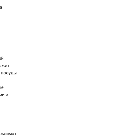
а
ой
ержит
 посуды.
ые
ми и
оклимат