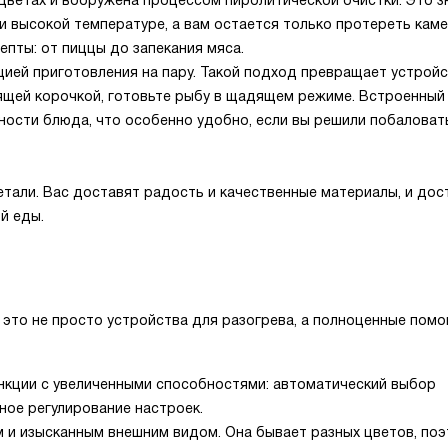
 цветах и вооружена процессом пиролитической очистки. Это з
и высокой температуре, а вам остается только протереть каме
пты: от пиццы до запекания мяса.
цией приготовления на пару. Такой подход превращает устройс
тящей корочкой, готовьте рыбу в щадящем режиме. Встроенный
ости блюда, что особенно удобно, если вы решили побаловат
тали. Вас доставят радость и качественные материалы, и дос
й еды.
это не просто устройства для разогрева, а полноценные помо
нкции с увеличенными способностями: автоматический выбор
ное регулирование настроек.
м и изысканным внешним видом. Она бывает разных цветов, по