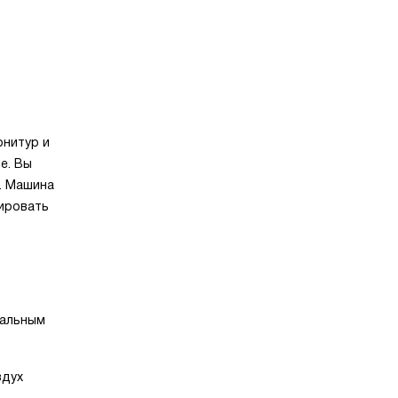
рнитур и
е. Вы
. Машина
тировать
уальным
здух