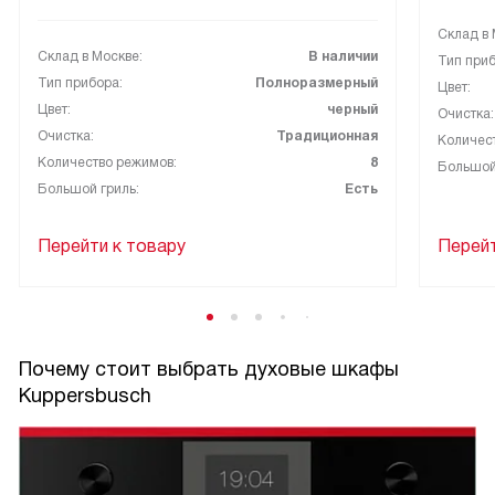
Склад в 
Склад в Москве:
В наличии
Тип приб
Тип прибора:
Полноразмерный
Цвет:
Цвет:
черный
Очистка:
Очистка:
Традиционная
Количес
Количество режимов:
8
Большой
Большой гриль:
Есть
Перейти к товару
Перейт
Почему стоит выбрать духовые шкафы
Kuppersbusch