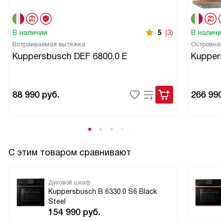
много времени на чистку - достаточно просто включить
эту функцию и духовка сама сделает все за вас.
В наличии
5
(3)
В налич
В общем, я очень доволен своим выбором. Этот прибор
Встраиваемая вытяжка
Островна
стал настоящим открытием для меня и я с уверенностью
Kuppersbusch DEF 6800.0 E
Kupper
могу рекомендовать его всем, кто ищет надежную и
функциональную технику для своей кухни!
88 990
руб.
266 99
С этим товаром сравнивают
Духовой шкаф
Kuppersbusch B 6330.0 S6 Black
Steel
154 990
руб.