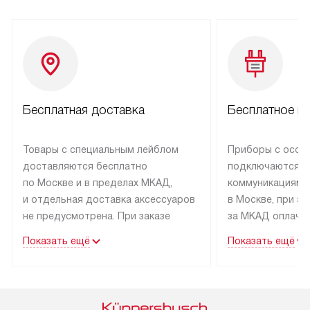
Бесплатная доставка
Бесплатное п
Товары с специальным лейблом
Приборы с особ
доставляются бесплатно
подключаются к
по Москве и в пределах МКАД,
коммуникациям 
и отдельная доставка аксессуаров
в Москве, при э
не предусмотрена. При заказе
за МКАД оплачив
бытовой техники от Kuppersbusch,
Специалисты сер
Показать ещё
Показать ещё
рекомендуем обсудить
партнера заним
с менеджером удобное время
подключением б
доставки и способ оплаты. Товары
Kuppersbusch. У
со статусом «В наличии» могут
профессиональн