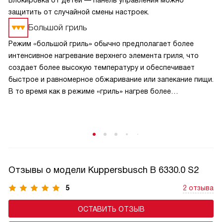
Блокировка от детей — панель управления можно
защитить от случайной смены настроек.
Большой гриль
Режим «большой гриль» обычно предполагает более
интенсивное нагревание верхнего элемента гриля, что
создает более высокую температуру и обеспечивает
быстрое и равномерное обжаривание или запекание пищи.
В то время как в режиме «гриль» нагрев более
сбалансирован и может быть менее интенсивным.
В режиме «большой гриль» также может быть
использовано более интенсивное циркулирование
горячего воздуха внутри духовки, что способствует
равномерному прожариванию пищи.
Отзывы о модели Kuppersbusch B 6330.0 S2
5
2 отзыва
ОСТАВИТЬ ОТЗЫВ