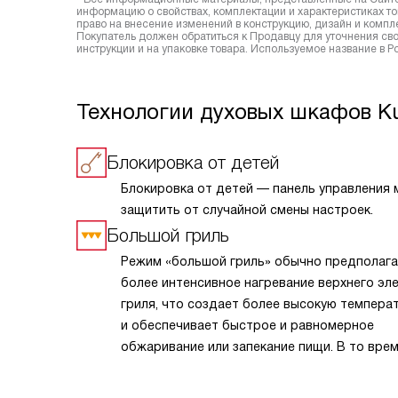
информацию о свойствах, комплектации и характеристиках то
право на внесение изменений в конструкцию, дизайн и комп
Покупатель должен обратиться к Продавцу для уточнения сво
инструкции и на упаковке товара. Используемое название в 
Технологии духовых шкафов K
Блокировка от детей
Блокировка от детей — панель управления
защитить от случайной смены настроек.
Большой гриль
Режим «большой гриль» обычно предполага
более интенсивное нагревание верхнего эл
гриля, что создает более высокую темпера
и обеспечивает быстрое и равномерное
обжаривание или запекание пищи. В то врем
в режиме «гриль» нагрев более сбалансиро
и может быть менее интенсивным. В режим