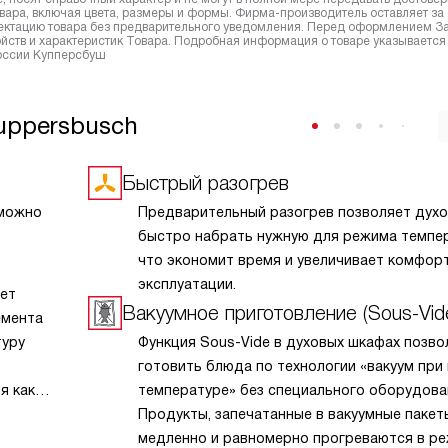
вара, включая цвета, размеры и формы. Фирма-производитель оставляет за
лектацию товара без предварительного уведомления. Перед оформлением З
йств и характеристик Товара. Подробная информация о товаре указывается
России Купперсбуш
uppersbusch
Быстрый разогрев
 можно
Предварительный разогрев позволяет духо
быстро набрать нужную для режима темпер
что экономит время и увеличивает комфор
эксплуатации.
ет
Вакуумное приготовление (Sous-Vid
емента
туру
Функция Sous-Vide в духовых шкафах позво
готовить блюда по технологии «вакуум при
я как
температуре» без специального оборудова
ван
Продукты, запечатанные в вакуумные пакет
е
медленно и равномерно прогреваются в р