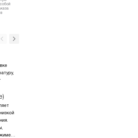
 собой
аказа
 в
Галогенное освещение
вке
Галогенное освещение — это возможность
атуру,
духового шкафа, которая позволяет наблю
т
за процессом приготовления блюда, не от
дверцу. На задней стенке расположена гал
лампа, которая ярко освещает внутреннее
e)
пространство духовки. Эта технология буд
Каталитическая эмаль
ляет
полезна, когда нужно приготовить блюдо, 
 низкой
öko-эмаль — это материал, которым покр
нужен точный температурный режим, а знач
ния.
стенки духового шкафа изнутри. Антиприга
открывать дверцу во время готовки нежел
ы,
покрытие позволяет частичкам жира и при
ежиме
кусочкам продуктов питания не прилипать