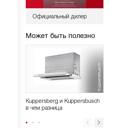
Официальный дилер
Может быть полезно
Kuppersberg и Kuppersbusch
Kupper
в чем разница
profi чт