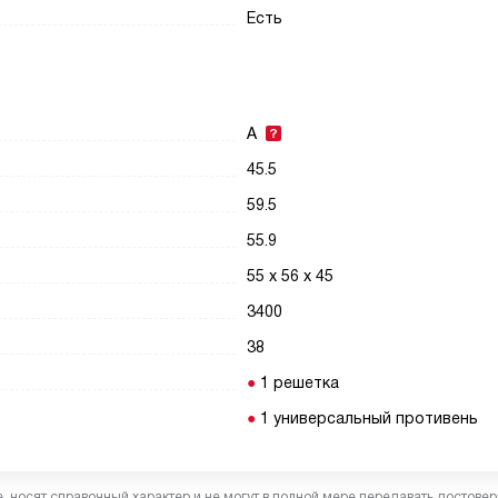
Есть
A
45.5
59.5
55.9
55 x 56 x 45
3400
38
1 решетка
1 универсальный противень
 носят справочный характер и не могут в полной мере передавать достове