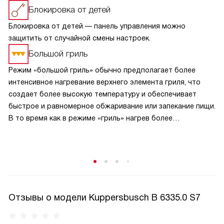
Блокировка от детей
Блокировка от детей — панель управления можно
защитить от случайной смены настроек.
Большой гриль
Режим «большой гриль» обычно предполагает более
интенсивное нагревание верхнего элемента гриля, что
создает более высокую температуру и обеспечивает
быстрое и равномерное обжаривание или запекание пищи.
В то время как в режиме «гриль» нагрев более
сбалансирован и может быть менее интенсивным.
В режиме «большой гриль» также может быть
использовано более интенсивное циркулирование
горячего воздуха внутри духовки, что способствует
равномерному прожариванию пищи.
Отзывы о модели Kuppersbusch B 6335.0 S7