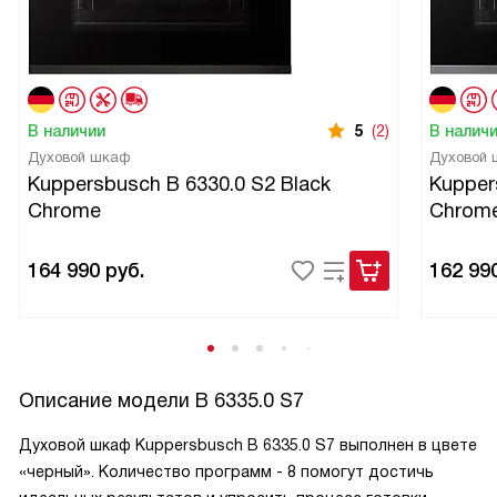
В наличии
5
(2)
В налич
Духовой шкаф
Духовой
Kuppersbusch B 6330.0 S2 Black
Kupper
Chrome
Chrom
164 990
руб.
162 99
Описание модели
B 6335.0 S7
Духовой шкаф Kuppersbusch B 6335.0 S7 выполнен в цвете
«черный». Количество программ - 8 помогут достичь