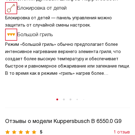
Блокировка от детей
Блокировка от детей — панель управления можно
защитить от случайной смены настроек.
Большой гриль
Режим «большой гриль» обычно предполагает более
интенсивное нагревание верхнего элемента гриля, что
создает более высокую температуру и обеспечивает
быстрое и равномерное обжаривание или запекание пищи.
В то время как в режиме «гриль» нагрев более
сбалансирован и может быть менее интенсивным.
В режиме «большой гриль» также может быть
использовано более интенсивное циркулирование
горячего воздуха внутри духовки, что способствует
равномерному прожариванию пищи.
Отзывы о модели Kuppersbusch B 6550.0 G9
5
1 отзыв