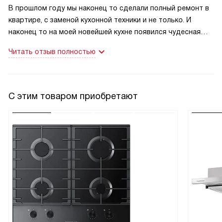
В прошлом году мы наконец то сделали полный ремонт в
квартире, с заменой кухонной техники и не только. И
наконец то на моей новейшей кухне появился чудесная
духовка. С этой фирмой я знакома, поскольку у моей
Читать отзыв полностью
сестры вся техника такая, качество прекрасное, сборка
Германия, а не КНР, работает все бесперебойно,
отдельный респект внешнему виду – все выглядит просто
потрясающе. А уж о практической стороне можно
С этим товаром приобретают
говорить часами – настолько все продумано до мелочей,
все сделано для удобства и для простоты одновременно.
Поэтому я уже знала, что именно я буду покупать для
своей обновленной кухни. Поскольку гарнитур у нас
вделан в светлом цвете я и духовой шкаф хотела светлый,
но не белый. На сайте этого магазина я увидела
прекрасную модель в светло-сером цвете, это то что мне
и нужно было. Магазин вообще замечательный, здесь
большой выбор, на любой вкус и цвет, грамотный
консультант , с которым мы общались по телефону,