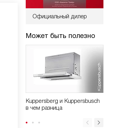
Официальный дилер
Может быть полезно
Kuppersberg и Kuppersbusch
Kupper
в чем разница
profi чт