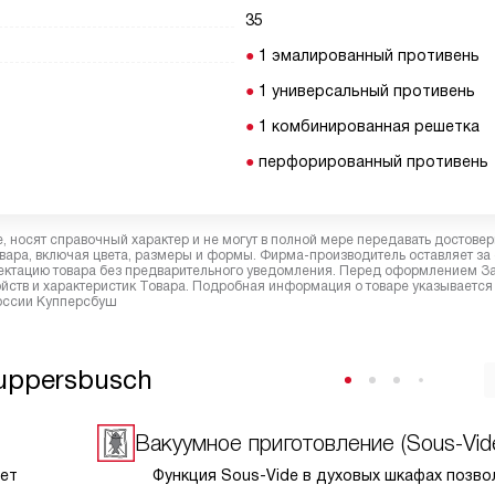
35
1 эмалированный противень
1 универсальный противень
1 комбинированная решетка
перфорированный противень
 носят справочный характер и не могут в полной мере передавать достове
вара, включая цвета, размеры и формы. Фирма-производитель оставляет за
лектацию товара без предварительного уведомления. Перед оформлением З
йств и характеристик Товара. Подробная информация о товаре указывается
России Купперсбуш
uppersbusch
Вакуумное приготовление (Sous-Vid
ет
Функция Sous-Vide в духовых шкафах позво