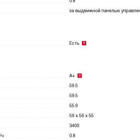
0.8
за выдвижной панелью управле
Есть
A+
59.5
59.5
55.9
59 x 56 x 55
3400
/ч
0.8