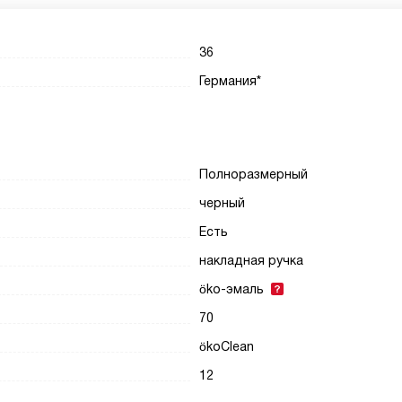
36
Германия*
Полноразмерный
черный
Есть
накладная ручка
öko-эмаль
70
ökoClean
12