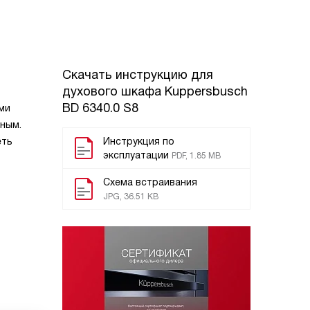
Скачать инструкцию для
духового шкафа
Kuppersbusch
BD 6340.0 S8
ми
тным.
еть
Инструкция по
эксплуатации
PDF, 1.85 MB
Схема встраивания
JPG, 36.51 KB