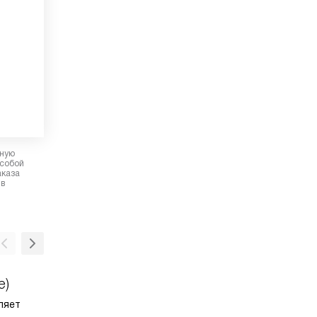
рную
 собой
аказа
 в
e)
Каталитическая эмаль
ляет
öko-эмаль — это материал, которым покр