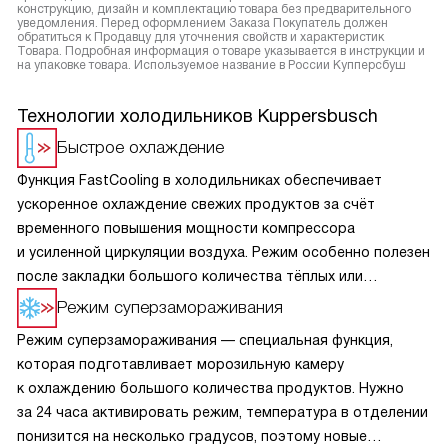
конструкцию, дизайн и комплектацию товара без предварительного
уведомления. Перед оформлением Заказа Покупатель должен
обратиться к Продавцу для уточнения свойств и характеристик
Товара. Подробная информация о товаре указывается в инструкции и
на упаковке товара. Используемое название в России Купперсбуш
Технологии холодильников Kuppersbusch
Быстрое охлаждение
Функция FastCooling в холодильниках обеспечивает
ускоренное охлаждение свежих продуктов за счёт
временного повышения мощности компрессора
и усиленной циркуляции воздуха. Режим особенно полезен
после закладки большого количества тёплых или
комнатных продуктов — он быстро снижает температуру,
Режим суперзамораживания
предотвращая порчу и сохраняя свежесть. FastCooling
Режим суперзамораживания — специальная функция,
автоматически отключается через заданное время
которая подготавливает морозильную камеру
(обычно 2–6 часов), возвращая технику к обычному
к охлаждению большого количества продуктов. Нужно
энергоэффективному режиму. Эта функция помогает
за 24 часа активировать режим, температура в отделении
поддерживать оптимальный микроклимат.
понизится на несколько градусов, поэтому новые