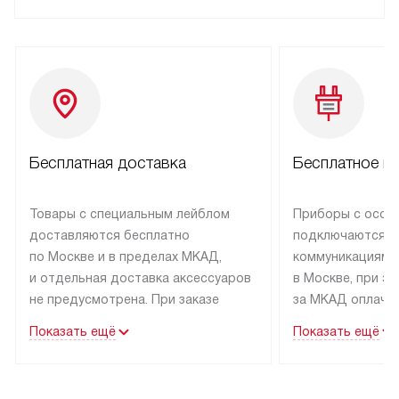
Бесплатная доставка
Бесплатное п
Товары с специальным лейблом
Приборы с особ
доставляются бесплатно
подключаются к
по Москве и в пределах МКАД,
коммуникациям 
и отдельная доставка аксессуаров
в Москве, при э
не предусмотрена. При заказе
за МКАД оплачив
бытовой техники от Kuppersbusch,
Специалисты сер
Показать ещё
Показать ещё
рекомендуем обсудить
партнера заним
с менеджером удобное время
подключением б
доставки и способ оплаты. Товары
Kuppersbusch. У