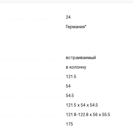
24
Германия*
встраиваемый
в колонну
121.5
54
54.5
121.5 х 54 х 54.5
121.8-122.8 х 56 х 55.5
175