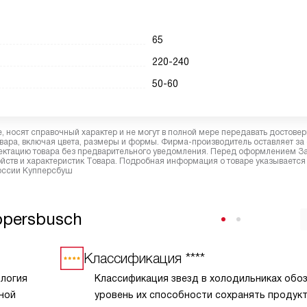
65
220-240
50-60
 носят справочный характер и не могут в полной мере передавать достове
вара, включая цвета, размеры и формы. Фирма-производитель оставляет за
лектацию товара без предварительного уведомления. Перед оформлением З
йств и характеристик Товара. Подробная информация о товаре указывается
России Купперсбуш
ppersbusch
Классификация ****
ология
Классификация звезд в холодильниках обо
ной
уровень их способности сохранять продук