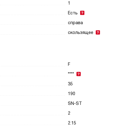
1
Есть
справа
скользящее
F
****
35
190
SN-ST
2
2.15