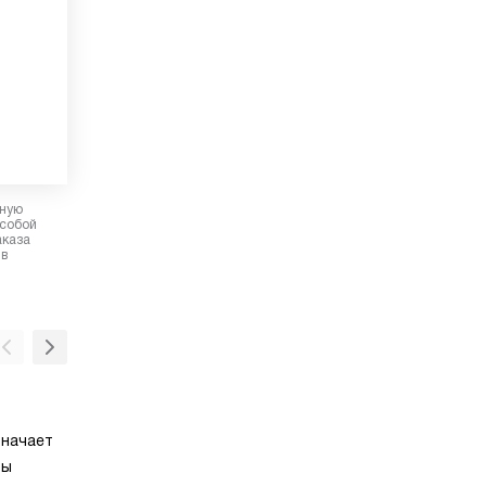
рную
 собой
аказа
 в
Светодиодное освещение
значает
Светодиодная подсветка ярко освещает
ты
внутреннее пространство камеры, отличае