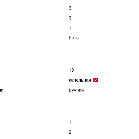
3
3
1
Есть
19
капельная
ии
ручная
1
2