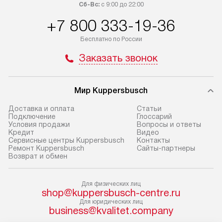
приобретения с менеджером сайта.
гарантию 1 год 
Сб-Вс:
с 9:00 до 22:00
Товары с специальным лейблом
работы и испол
+7 800 333-19-36
доставляются бесплатно
материалы. Про
по Москве в пределах МКАД,
установление, п
Бесплатно по России
и отдельная доставка аксессуаров
и регулярное об
Заказать звонок
не предусмотрена.
обеспечивают п
и эффективную 
В оговоренный день служба
техники, предо
Мир Kuppersbusch
доставки доставит упакованный
ошибки и прежд
прибор до двери или прихожей.
Доставка и оплата
Cтатьи
Если необходимо переместить
Готовые коммун
Подключение
Глоссарий
Условия продажи
Вопросы и ответы
прибор до места установки,
предполагают, в
Кредит
Видео
пожалуйста, предварительно
от категории, на
Сервисные центры Kuppersbusch
Контакты
Ремонт Kuppersbusch
Сайты-партнеры
уточните это с менеджером.
установленной р
Возврат и обмен
За данную услугу взимается
к воде, крана и 
дополнительная плата. Важно
слива. Стандарт
Для физических лиц
учитывать, что если размеры
включает в себя:
shop@kuppersbusch-centre.ru
прибора не позволяют ему пройти
транспортировоч
Для юридических лиц
business@kvalitet.company
через дверной проем, сотрудники
разблокировку п