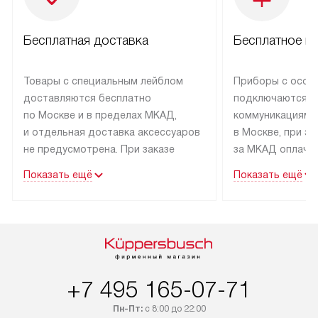
Бесплатная доставка
Бесплатное п
Товары с специальным лейблом
Приборы с особ
доставляются бесплатно
подключаются к
по Москве и в пределах МКАД,
коммуникациям 
и отдельная доставка аксессуаров
в Москве, при э
не предусмотрена. При заказе
за МКАД оплачив
бытовой техники от Kuppersbusch,
Специалисты сер
Показать ещё
Показать ещё
рекомендуем обсудить
партнера заним
с менеджером удобное время
подключением б
доставки и способ оплаты. Товары
Kuppersbusch. У
со статусом «В наличии» могут
профессиональн
быть отправлены покупателю
осуществляется
в течение трех дней. Если вам
плату, и дополни
+7 495 165-07-71
интересен товар «Под заказ»,
по монтажу опла
обсудите возможность его
прайсу. Сервис 
Пн-Пт:
с 8:00 до 22:00