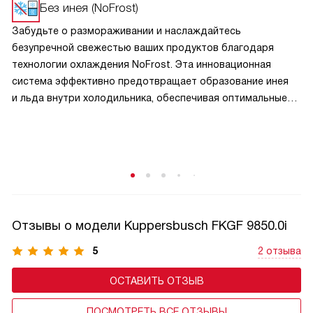
камеры, собирает влагу, которая затем выводится
Без инея (NoFrost)
и испаряется. Благодаря этому продукты не примерзают
Забудьте о размораживании и наслаждайтесь
к стенкам, а хранятся раздельно и легко доступны.
безупречной свежестью ваших продуктов благодаря
NoFrost полностью избавляет от необходимости ручной
технологии охлаждения NoFrost. Эта инновационная
разморозки, экономит время и поддерживает стабильную
система эффективно предотвращает образование инея
температуру.
и льда внутри холодильника, обеспечивая оптимальные
условия хранения. Ваши продукты останутся свежими,
а вы освободитесь от регулярных забот
о размораживании, чтобы сосредоточиться на том, что
действительно важно.
Отзывы о модели Kuppersbusch FKGF 9850.0i
5
2 отзыва
ОСТАВИТЬ ОТЗЫВ
ПОСМОТРЕТЬ ВСЕ ОТЗЫВЫ