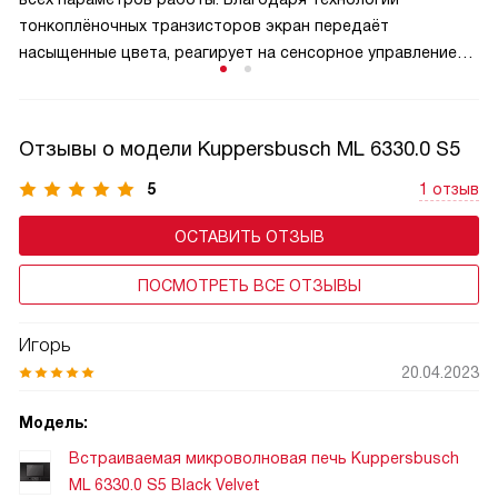
тонкоплёночных транзисторов экран передаёт
насыщенные цвета, реагирует на сенсорное управление
и отображает меню, таймер, уровень мощности
и выбранные программы в удобном графическом
формате. TFT-панель упрощает навигацию по функциям,
Отзывы о модели Kuppersbusch ML 6330.0 S5
делает управление интуитивным даже для новичков
и добавляет технике премиальный вид. В моделях
5
1 отзыв
с автоматическими программами дисплей может
ОСТАВИТЬ ОТЗЫВ
показывать подсказки, этапы приготовления.
ПОСМОТРЕТЬ ВСЕ ОТЗЫВЫ
Игорь
20.04.2023
Модель:
Встраиваемая микроволновая печь Kuppersbusch
ML 6330.0 S5 Black Velvet