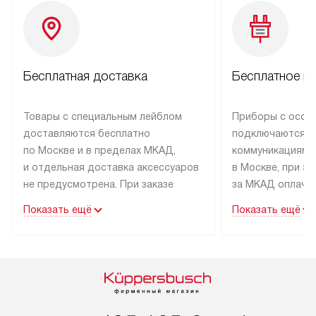
Бесплатная доставка
Бесплатное п
Товары с специальным лейблом
Приборы с особ
доставляются бесплатно
подключаются к
по Москве и в пределах МКАД,
коммуникациям 
и отдельная доставка аксессуаров
в Москве, при э
не предусмотрена. При заказе
за МКАД оплачив
бытовой техники от Kuppersbusch,
Специалисты сер
Показать ещё
Показать ещё
рекомендуем обсудить
партнера заним
с менеджером удобное время
подключением б
доставки и способ оплаты. Товары
Kuppersbusch. У
со статусом «В наличии» могут
профессиональн
быть отправлены покупателю
осуществляется
в течение трех дней. Если вам
плату, и дополни