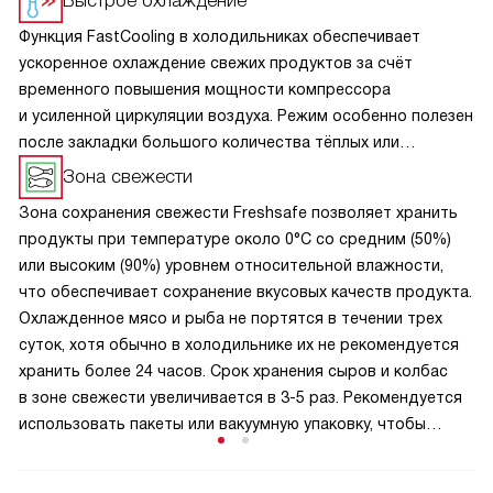
Быстрое охлаждение
Функция FastCooling в холодильниках обеспечивает
ускоренное охлаждение свежих продуктов за счёт
временного повышения мощности компрессора
и усиленной циркуляции воздуха. Режим особенно полезен
после закладки большого количества тёплых или
комнатных продуктов — он быстро снижает температуру,
Зона свежести
предотвращая порчу и сохраняя свежесть. FastCooling
Зона сохранения свежести Freshsafe позволяет хранить
автоматически отключается через заданное время
продукты при температуре около 0°C со средним (50%)
(обычно 2–6 часов), возвращая технику к обычному
или высоким (90%) уровнем относительной влажности,
энергоэффективному режиму. Эта функция помогает
что обеспечивает сохранение вкусовых качеств продукта.
поддерживать оптимальный микроклимат.
Охлажденное мясо и рыба не портятся в течении трех
суток, хотя обычно в холодильнике их не рекомендуется
хранить более 24 часов. Срок хранения сыров и колбас
в зоне свежести увеличивается в 3-5 раз. Рекомендуется
использовать пакеты или вакуумную упаковку, чтобы
запахи не смешивались.