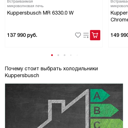
Встраиваемая
Встраива
микроволновая печь
микровол
Kuppersbusch MR 6330.0 W
Kupper
Chrom
137 990
руб.
149 99
Почему стоит выбрать холодильники
Kuppersbusch