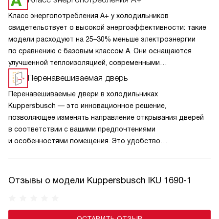
Класс энергопотребления A+ у холодильников
свидетельствует о высокой энергоэффективности: такие
модели расходуют на 25–30% меньше электроэнергии
по сравнению с базовым классом A. Они оснащаются
улучшенной теплоизоляцией, современными
компрессорами и системами точного поддержания
Перенавешиваемая дверь
температуры, что обеспечивает стабильную работу
Перенавешиваемые двери в холодильниках
и долговечность. Холодильники A+ тише в эксплуатации,
Kuppersbusch — это инновационное решение,
экономичнее в быту и снижают нагрузку на кошелёк
позволяющее изменять направление открывания дверей
и экологию.
в соответствии с вашими предпочтениями
и особенностями помещения. Это удобство
и функциональность в одном: просто перенавесите
двери, чтобы создать удобный доступ к вашим
продуктам, подходящий для любой кухни.
Отзывы о модели Kuppersbusch IKU 1690-1