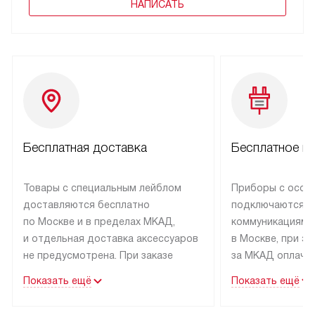
НАПИСАТЬ
Бесплатная доставка
Бесплатное п
Товары с специальным лейблом
Приборы с особ
доставляются бесплатно
подключаются к
по Москве и в пределах МКАД,
коммуникациям 
и отдельная доставка аксессуаров
в Москве, при э
не предусмотрена. При заказе
за МКАД оплачив
бытовой техники от Kuppersbusch,
Специалисты сер
Показать ещё
Показать ещё
рекомендуем обсудить
партнера заним
с менеджером удобное время
подключением б