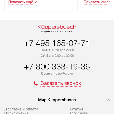
Показать ещё
Показать ещё
специальным лейблом
эксплуатации тех
доставляется бесплатно по Москве
Санкт-Петербург
и Санкт-Петербургу. Выезд за МКАД
специальным ле
и КАД оплачивается
подключается б
дополнительно. Возможна
мастера за МКА
доставка товаров по России.
за дополнительн
+7 495 165-07-71
Пн-Пт:
с 8:00 до 22:00
Сб-Вс:
с 9:00 до 22:00
+7 800 333-19-36
Бесплатно по России
Заказать звонок
Мир Kuppersbusch
Доставка и оплата
Cтатьи
Подключение
Глоссарий