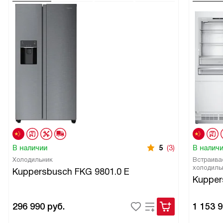
В наличии
5
(3)
В налич
Холодильник
Встраива
холодиль
Kuppersbusch FKG 9801.0 E
Kupper
296 990
руб.
1 153 