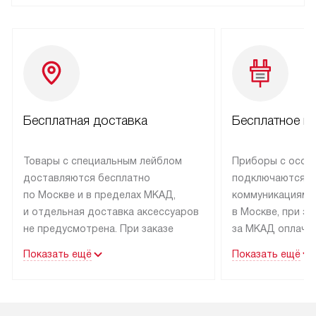
Бесплатная доставка
Бесплатное п
Товары с специальным лейблом
Приборы с особ
доставляются бесплатно
подключаются к
по Москве и в пределах МКАД,
коммуникациям 
и отдельная доставка аксессуаров
в Москве, при э
не предусмотрена. При заказе
за МКАД оплачив
бытовой техники от Kuppersbusch,
Специалисты сер
Показать ещё
Показать ещё
рекомендуем обсудить
партнера заним
с менеджером удобное время
подключением б
доставки и способ оплаты. Товары
Kuppersbusch. У
со статусом «В наличии» могут
профессиональн