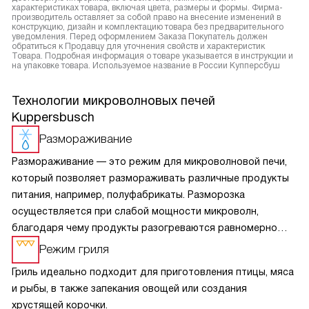
характеристиках товара, включая цвета, размеры и формы. Фирма-
производитель оставляет за собой право на внесение изменений в
конструкцию, дизайн и комплектацию товара без предварительного
уведомления. Перед оформлением Заказа Покупатель должен
обратиться к Продавцу для уточнения свойств и характеристик
Товара. Подробная информация о товаре указывается в инструкции и
на упаковке товара. Используемое название в России Купперсбуш
Технологии микроволновых печей
Kuppersbusch
Размораживание
Размораживание — это режим для микроволновой печи,
который позволяет размораживать различные продукты
питания, например, полуфабрикаты. Разморозка
осуществляется при слабой мощности микроволн,
благодаря чему продукты разогреваются равномерно
и не пригорают. На некоторых приборах можно выбрать
Режим гриля
стандартную мощность размораживания или низкую,
Гриль идеально подходит для приготовления птицы, мяса
которая необходима для таких продуктов, как сыр, сливки
и рыбы, в также запекания овощей или создания
и масло.
хрустящей корочки.