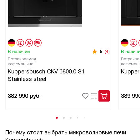
В наличии
5
(4)
В налич
Встраиваемая
Встраива
кофемашина
кофемаш
Kuppersbusch CKV 6800.0 S1
Kupper
Stainless steel
382 990
руб.
389 99
Почему стоит выбрать микроволновые печи
Kuppersbusch