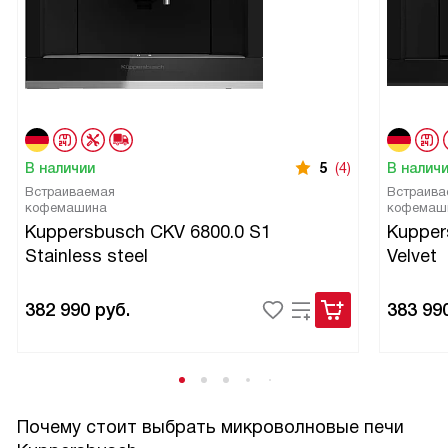
В наличии
5
(4)
В налич
Встраиваемая
Встраива
кофемашина
кофемаш
Kuppersbusch CKV 6800.0 S1
Kupper
Stainless steel
Velvet
382 990
руб.
383 99
Почему стоит выбрать микроволновые печи