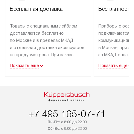
Бесплатная доставка
Бесплатное п
Товары с специальным лейблом
Приборы с особ
доставляются бесплатно
подключаются к
по Москве и в пределах МКАД,
коммуникациям 
и отдельная доставка аксессуаров
в Москве, при э
не предусмотрена. При заказе
за МКАД оплачив
бытовой техники от Kuppersbusch,
Специалисты сер
Показать ещё
Показать ещё
рекомендуем обсудить
партнера заним
с менеджером удобное время
подключением б
доставки и способ оплаты. Товары
Kuppersbusch. У
со статусом «В наличии» могут
профессиональн
быть отправлены покупателю
осуществляется
в течение трех дней. Если вам
плату, и дополни
+7 495 165-07-71
интересен товар «Под заказ»,
по монтажу опла
обсудите возможность его
прайсу. Сервис 
Пн-Пт:
с 8:00 до 22:00
приобретения с менеджером сайта.
гарантию 1 год 
Сб-Вс:
с 9:00 до 22:00
Товары с специальным лейблом
работы и испол