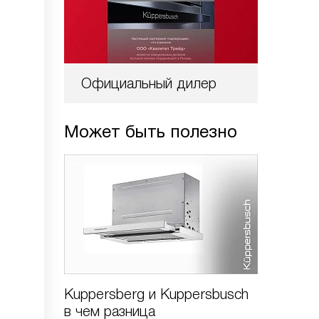
Официальный дилер
Может быть полезно
Kuppersberg и Kuppersbusch
Kupper
в чем разница
profi чт