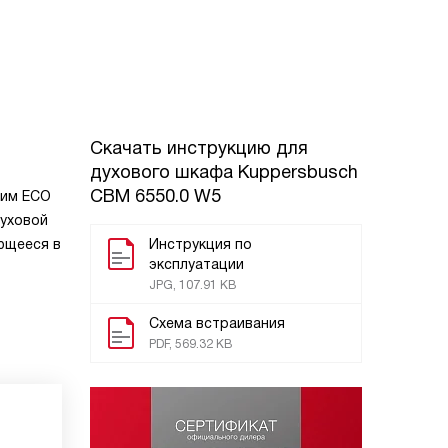
Скачать инструкцию для
духового шкафа
Kuppersbusch
CBM 6550.0 W5
жим ECO
духовой
ющееся в
Инструкция по
эксплуатации
JPG, 107.91 KB
Схема встраивания
PDF, 569.32 KB