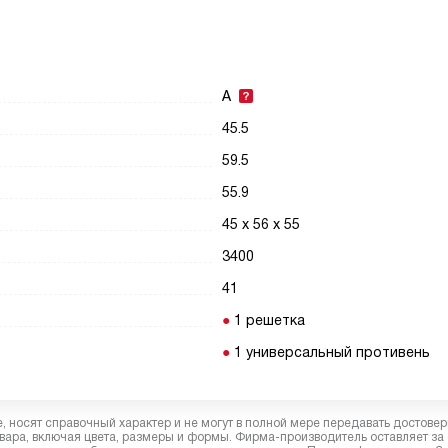
A
45.5
59.5
55.9
45 х 56 х 55
3400
41
1 решетка
1 универсальный противень
 носят справочный характер и не могут в полной мере передавать достове
вара, включая цвета, размеры и формы. Фирма-производитель оставляет за