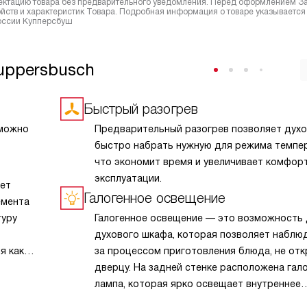
лектацию товара без предварительного уведомления. Перед оформлением З
йств и характеристик Товара. Подробная информация о товаре указывается
России Купперсбуш
uppersbusch
Быстрый разогрев
 можно
Предварительный разогрев позволяет духо
быстро набрать нужную для режима темпер
что экономит время и увеличивает комфор
эксплуатации.
ет
Галогенное освещение
емента
туру
Галогенное освещение — это возможность
духового шкафа, которая позволяет наблю
я как
за процессом приготовления блюда, не от
ван
дверцу. На задней стенке расположена гал
е
лампа, которая ярко освещает внутреннее
зовано
пространство духовки. Эта технология буд