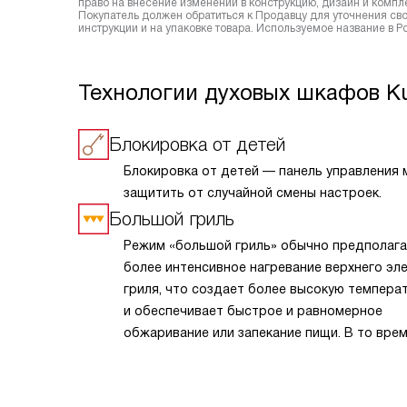
право на внесение изменений в конструкцию, дизайн и комп
Покупатель должен обратиться к Продавцу для уточнения сво
инструкции и на упаковке товара. Используемое название в 
Технологии духовых шкафов K
Блокировка от детей
Блокировка от детей — панель управления
защитить от случайной смены настроек.
Большой гриль
Режим «большой гриль» обычно предполага
более интенсивное нагревание верхнего эл
гриля, что создает более высокую темпера
и обеспечивает быстрое и равномерное
обжаривание или запекание пищи. В то врем
в режиме «гриль» нагрев более сбалансиро
и может быть менее интенсивным. В режим
«большой гриль» также может быть исполь