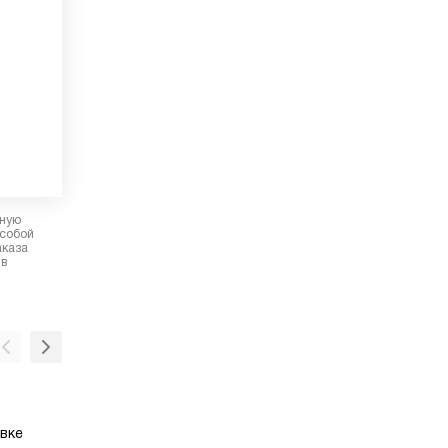
рную
 собой
аказа
 в
Каталитическая эмаль
вке
öko-эмаль — это материал, которым покр