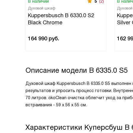
В наличии
5
(2)
В нали
Духовой шкаф
Духово
Kuppersbusch B 6330.0 S2
Kuppe
Black Chrome
Silver
164 990
руб.
162 9
Описание модели
B 6335.0 S5
Духовой шкаф Kuppersbusch B 6335.0 S5 выполнен 
результатов и упросить процесс готовки. Внутре
70 литров. ökoClean очистка облегчит уход за пр
встраивания - 59 х 56 х 55 см.
Характеристики
Куперсбуш B 