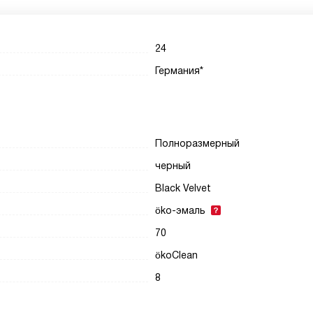
24
Германия*
Полноразмерный
черный
Black Velvet
öko-эмаль
70
ökoClean
8