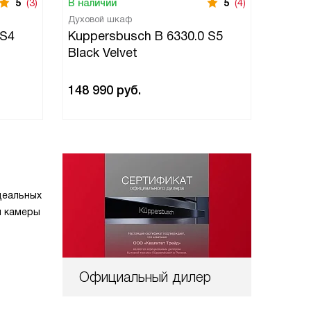
5
(3)
В наличии
5
(4)
В нали
Духовой шкаф
Духово
 S4
Kuppersbusch B 6330.0 S5
Kuppe
Black Velvet
Copp
148 990
руб.
170 9
деальных
м камеры
Официальный дилер