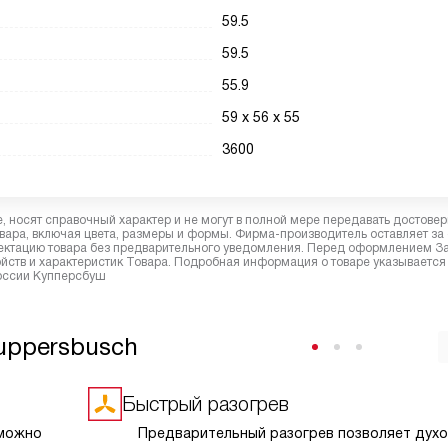
59.5
59.5
55.9
59 х 56 х 55
3600
 носят справочный характер и не могут в полной мере передавать достове
вара, включая цвета, размеры и формы. Фирма-производитель оставляет за
лектацию товара без предварительного уведомления. Перед оформлением З
йств и характеристик Товара. Подробная информация о товаре указывается
России Купперсбуш
uppersbusch
Быстрый разогрев
 можно
Предварительный разогрев позволяет духо