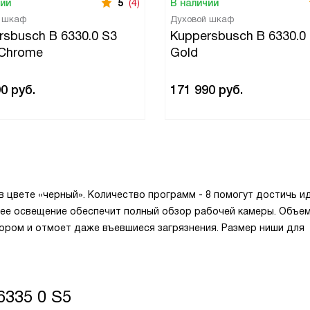
чии
5
(4)
В наличии
й шкаф
Духовой шкаф
rsbusch B 6330.0 S3
Kuppersbusch B 6330.0
 Chrome
Gold
90
руб.
171 990
руб.
в цвете «черный». Количество программ - 8 помогут достичь и
ннее освещение обеспечит полный обзор рабочей камеры. Объе
ибором и отмоет даже въевшиеся загрязнения. Размер ниши для
6335 0 S5