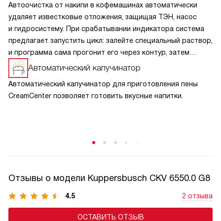
Автоочистка от накипи в кофемашинах автоматически
удаляет известковые отложения, защищая ТЭН, насос
и гидросистему. При срабатывании индикатора система
предлагает запустить цикл: залейте специальный раствор,
и программа сама прогонит его через контур, затем
выполнит промывку водой. Это предотвращает перегрев,
Автоматический капучинатор
сохраняет вкус кофе и продлевает срок службы.
Автоматический капучинатор для приготовления пены
Используйте только оригинальные средства, следуйте
CreamCenter позволяет готовить вкусные напитки.
инструкции и не игнорируйте напоминания — регулярная
автоочистка гарантирует стабильную работу и идеальное
качество напитков.
Отзывы о модели Kuppersbusch CKV 6550.0 G8
4.5
2 отзыва
ОСТАВИТЬ ОТЗЫВ