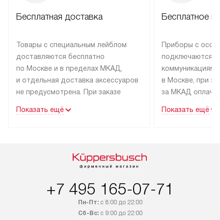
Бесплатная доставка
Бесплатное п
Товары с специальным лейблом
Приборы с особ
доставляются бесплатно
подключаются к
по Москве и в пределах МКАД,
коммуникациям 
и отдельная доставка аксессуаров
в Москве, при э
не предусмотрена. При заказе
за МКАД оплачив
бытовой техники от Kuppersbusch,
Специалисты сер
Показать ещё
Показать ещё
рекомендуем обсудить
партнера заним
с менеджером удобное время
подключением б
доставки и способ оплаты. Товары
Kuppersbusch. У
со статусом «В наличии» могут
профессиональн
быть отправлены покупателю
осуществляется
в течение трех дней. Если вам
плату, и дополни
+7 495 165-07-71
интересен товар «Под заказ»,
по монтажу опла
обсудите возможность его
прайсу. Сервис 
Пн-Пт:
с 8:00 до 22:00
приобретения с менеджером сайта.
гарантию 1 год 
Сб-Вс:
с 9:00 до 22:00