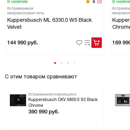
В наличии
5
(2)
В налич
Встраиваемая
Встраива
микроволновая печь
микровол
Kuppersbusch ML 6330.0 W5 Black
Kupper
Velvet
Chrom
144 990
руб.
169 99
С этим товаром сравнивают
Встраиваемая кофемашина
Kuppersbusch CKV 6800.0 S2 Black
Chrome
390 990
руб.