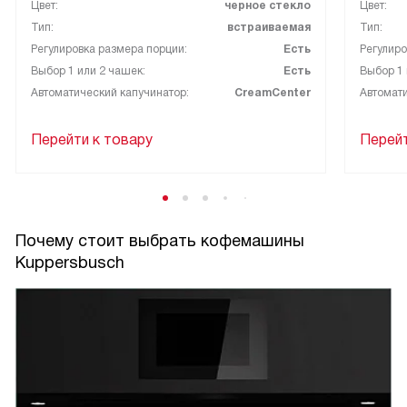
Цвет:
черное стекло
Цвет:
Тип:
встраиваемая
Тип:
Регулировка размера порции:
Есть
Регулиро
Выбор 1 или 2 чашек:
Есть
Выбор 1 
Автоматический капучинатор:
CreamCenter
Автомати
Перейти к товару
Перейт
Почему стоит выбрать кофемашины
Kuppersbusch