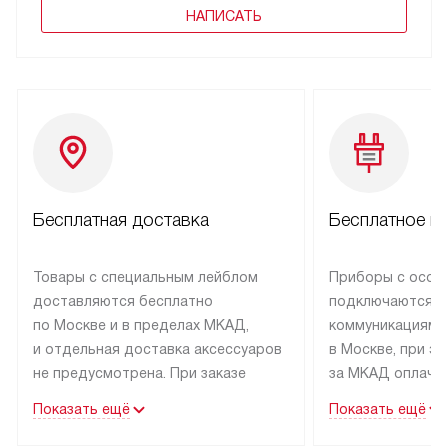
НАПИСАТЬ
Бесплатная доставка
Бесплатное п
Товары с специальным лейблом
Приборы с особ
доставляются бесплатно
подключаются к
по Москве и в пределах МКАД,
коммуникациям 
и отдельная доставка аксессуаров
в Москве, при э
не предусмотрена. При заказе
за МКАД оплачив
бытовой техники от Kuppersbusch,
Специалисты сер
Показать ещё
Показать ещё
рекомендуем обсудить
партнера заним
с менеджером удобное время
подключением б