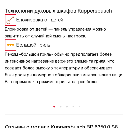
Технологии духовых шкафов Kuppersbusch
Блокировка от детей
Блокировка от детей — панель управления можно
защитить от случайной смены настроек.
Большой гриль
Режим «большой гриль» обычно предполагает более
интенсивное нагревание верхнего элемента гриля, что
создает более высокую температуру и обеспечивает
быстрое и равномерное обжаривание или запекание пищи.
В то время как в режиме «гриль» нагрев более
сбалансирован и может быть менее интенсивным.
В режиме «большой гриль» также может быть
использовано более интенсивное циркулирование
горячего воздуха внутри духовки, что способствует
равномерному прожариванию пищи.
Отзывы о модели Kuppersbusch BP 6350.0 S8