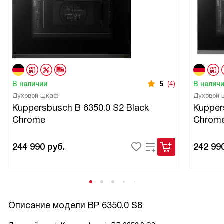
В наличии
5
(4)
В налич
Духовой шкаф
Духовой
Kuppersbusch B 6350.0 S2 Black
Kupper
Chrome
Chrom
244 990
руб.
242 99
Описание модели
BP 6350.0 S8