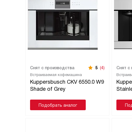
Снят с производства
5
(4)
Снят с
Встраиваемая кофемашина
Встраи
Kuppersbusch CKV 6550.0 W9
Kuppe
Shade of Grey
Stainl
Подобрать аналог
По