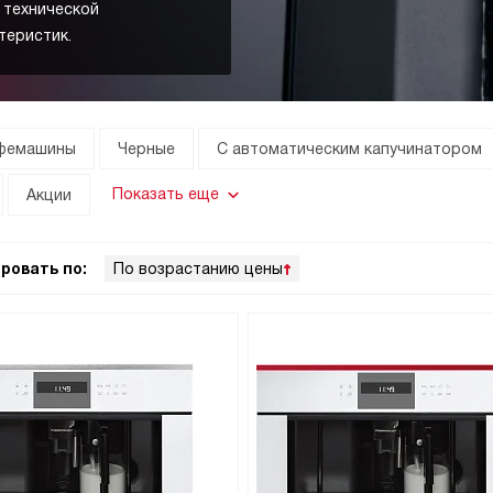
с технической
теристик.
офемашины
Черные
С автоматическим капучинатором
Показать еще
Акции
ровать по:
По возрастанию цены