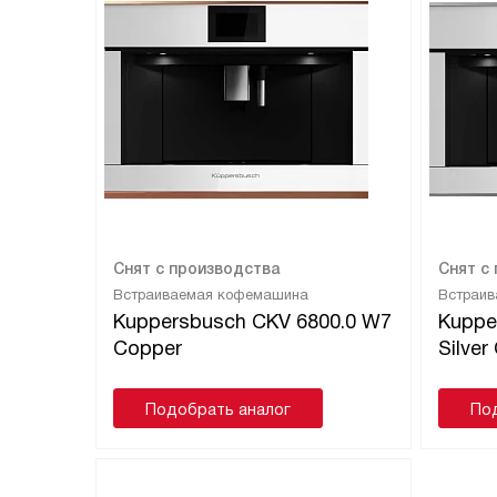
Снят с производства
Снят с
Встраиваемая кофемашина
Встраи
Kuppersbusch CKV 6800.0 W7
Kuppe
Copper
Silve
Подобрать аналог
По