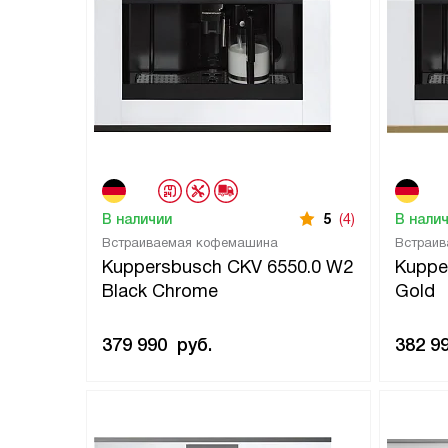
В наличии
5
(4)
В нали
Встраиваемая кофемашина
Встраи
Kuppersbusch CKV 6550.0 W2
Kuppe
Black Chrome
Gold
379 990
руб.
382 9