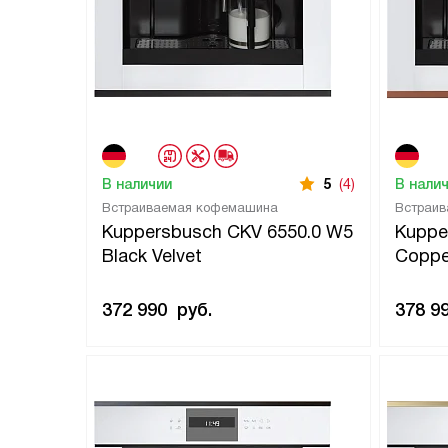
В наличии
5
(4)
В нали
Встраиваемая кофемашина
Встраи
Kuppersbusch CKV 6550.0 W5
Kuppe
Black Velvet
Coppe
372 990
руб.
378 9