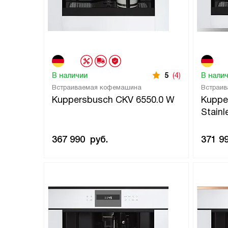
В наличии
5
(4)
В нали
Встраиваемая кофемашина
Встраи
Kuppersbusch CKV 6550.0 W
Kuppe
Stainl
367 990
руб.
371 9