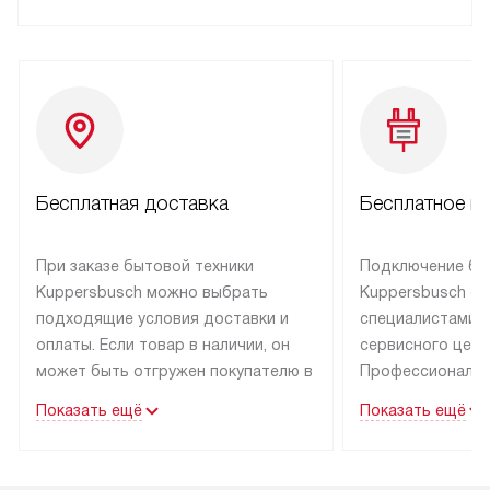
Бесплатная доставка
Бесплатное п
При заказе бытовой техники
Подключение бы
Kuppersbusch можно выбрать
Kuppersbusch о
подходящие условия доставки и
специалистами 
оплаты. Если товар в наличии, он
сервисного цент
может быть отгружен покупателю в
Профессиональн
течение трех дней. Техника со
гарантия долгой
Показать ещё
Показать ещё
специальным лейблом
эксплуатации тех
доставляется бесплатно по Москве
Санкт-Петербург
и Санкт-Петербургу. Выезд за МКАД
специальным ле