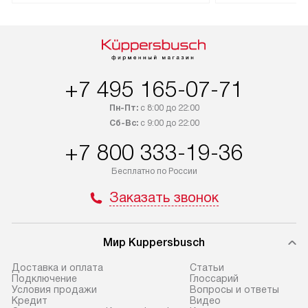
доставляется бесплатно по Москве
Санкт-Петербург
и Санкт-Петербургу. Выезд за МКАД
специальным ле
и КАД оплачивается
подключается б
дополнительно. Возможна
мастера за МКА
доставка товаров по России.
за дополнительн
+7 495 165-07-71
Пн-Пт:
с 8:00 до 22:00
Сб-Вс:
с 9:00 до 22:00
+7 800 333-19-36
Бесплатно по России
Заказать звонок
Мир Kuppersbusch
Доставка и оплата
Cтатьи
Подключение
Глоссарий
Условия продажи
Вопросы и ответы
Кредит
Видео