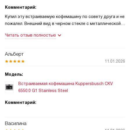
Комментарий:
Купил эту встраиваемую кофемашину по совету друга и не
пожалел. Внешний вид в черном стекле с металлической
отделкой сразу вписывается в кухню, дисплей понятен и
Читать отзыв полностью
можно выбрать язык без лишних манипуляций.
Пользоваться просто: выбираешь напиток, настраиваешь
крепость и размер порции, и машина делает ровно то, что
Альберт
ожидал. Особенно впечатлило автоматическое
11.01.2026
приготовление густой молочной пенки — CreamCenter
работает надежно, капучино всегда получается ровным
Модель:
по текстуре и температуре.
Встраиваемая кофемашина Kuppersbusch CKV
6550.0 G1 Stainless Steel
Одно утро запомнилось: пришли гости, а я быстро
приготовил две чашки одновременно, пока они
Комментарий:
разговаривали. За пару минут были и эспрессо для меня, и
латте для друга — оба напитка одинаково хороши. Друг
удивился, что пенка такая плотная — похвалил выбор. Это
Василина
было приятно и реально удобно!