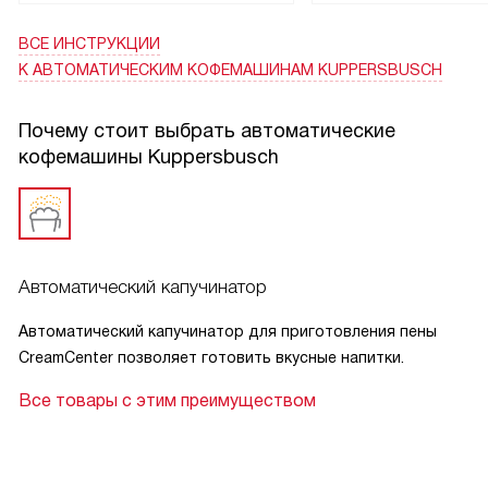
любит нежные напитки, будет приятно.
ВСЕ ИНСТРУКЦИИ
Дисплей понятный, можно выбрать язык, есть детская
К АВТОМАТИЧЕСКИМ КОФЕМАШИНАМ KUPPERSBUSCH
блокировка — успокаивает, когда в доме дети. Внешне
белое стекло с медным декором добавляет аккуратности
Почему стоит выбрать автоматические
и не режет глаз в интерьере. В целом техника делает то,
кофемашины Kuppersbusch
что обещает, и приносит радость каждое утро!
Автоматический капучинатор
Автоматический капучинатор для приготовления пены
CreamCenter позволяет готовить вкусные напитки.
Все товары с этим преимуществом