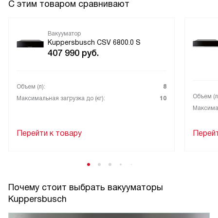
С этим товаром сравнивают
Вакууматор
Kuppersbusch CSV 6800.0 S
407 990
руб.
Объем (л):
8
Объем (л
Максимальная загрузка до (кг):
10
Максимал
Перейти к товару
Перейт
Почему стоит выбрать вакууматоры
Kuppersbusch