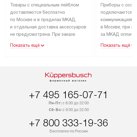
Товары с специальным лейблом
Приборы с особ
доставляются бесплатно
подключаются к
по Москве и в пределах МКАД,
коммуникациям 
и отдельная доставка аксессуаров
в Москве, при э
не предусмотрена. При заказе
за МКАД оплачив
бытовой техники от Kuppersbusch,
Специалисты сер
Показать ещё
Показать ещё
рекомендуем обсудить
партнера заним
с менеджером удобное время
подключением б
доставки и способ оплаты. Товары
Kuppersbusch. У
со статусом «В наличии» могут
профессиональн
быть отправлены покупателю
осуществляется
в течение трех дней. Если вам
плату, и дополни
+7 495 165-07-71
интересен товар «Под заказ»,
по монтажу опла
обсудите возможность его
прайсу. Сервис 
Пн-Пт:
с 8:00 до 22:00
приобретения с менеджером сайта.
гарантию 1 год 
Сб-Вс:
с 9:00 до 22:00
Товары с специальным лейблом
работы и испол
+7 800 333-19-36
доставляются бесплатно
материалы. Про
по Москве в пределах МКАД,
установление, п
Бесплатно по России