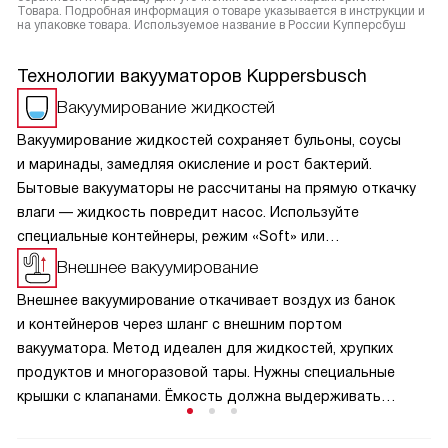
Товара. Подробная информация о товаре указывается в инструкции и
на упаковке товара. Используемое название в России Купперсбуш
Технологии вакууматоров Kuppersbusch
Вакуумирование жидкостей
Вакуумирование жидкостей сохраняет бульоны, соусы
и маринады, замедляя окисление и рост бактерий.
Бытовые вакууматоры не рассчитаны на прямую откачку
влаги — жидкость повредит насос. Используйте
специальные контейнеры, режим «Soft» или
предварительно заморозьте продукт. Герметичная
Внешнее вакуумирование
упаковка экономит место, предотвращает промерзание
Внешнее вакуумирование откачивает воздух из банок
и идеально подходит для приготовления по технологии
и контейнеров через шланг с внешним портом
су-вид. Строго соблюдайте инструкцию, чтобы техника
вакууматора. Метод идеален для жидкостей, хрупких
служила годами. Это надёжный метод заготовки для
продуктов и многоразовой тары. Нужны специальные
кухни.
крышки с клапанами. Ёмкость должна выдерживать
перепад давления, не переполняйте её. Технология
замедляет окисление, сохраняет вкус и экономит место