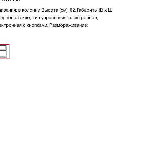
вания: в колонну, Высота (см): 82, Габариты (В х Ш
т: черное стекло, Тип управления: электронное,
ектронная с кнопками, Размораживание: