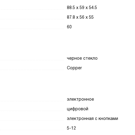
88.5 х 59 х 54.5
87.8 х 56 х 55
60
черное стекло
Copper
электронное
цифровой
электронная с кнопками
5-12