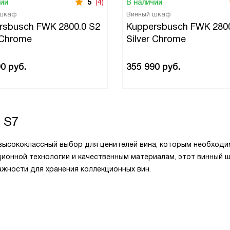
чии
5
(4)
В наличии
 шкаф
Винный шкаф
rsbusch FWK 2800.0 S2
Kuppersbusch FWK 2800
 Chrome
Silver Chrome
90
руб.
355 990
руб.
 S7
 высококлассный выбор для ценителей вина, которым необход
ционной технологии и качественным материалам, этот винный 
жности для хранения коллекционных вин.