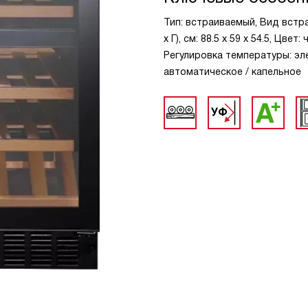
Тип: встраиваемый, Вид встраи
х Г), см: 88.5 х 59 х 54.5, Цве
Регулировка температуры: эл
автоматическое / капельное