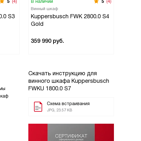
5
(4)
В наличии
5
(4)
В нали
Винный шкаф
Винный
.0 S3
Kuppersbusch FWK 2800.0 S4
Kuppe
Gold
Black 
359 990
руб.
344 9
Скачать инструкцию для
винного шкафа
Kuppersbusch
FWKU 1800.0 S7
имы
шкаф
Схема встраивания
JPG, 23.57 KB