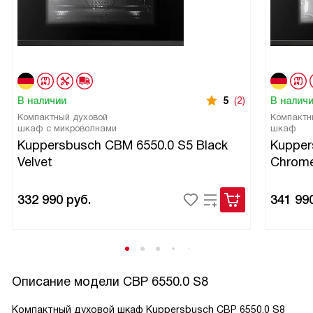
В наличии
5
(2)
В налич
Компактный духовой
Компактн
шкаф с микроволнами
шкаф
Kuppersbusch CBM 6550.0 S5 Black
Kupper
Velvet
Chrom
332 990
руб.
341 99
Описание модели
CBP 6550.0 S8
Компактный духовой шкаф Kuppersbusch CBP 6550.0 S8