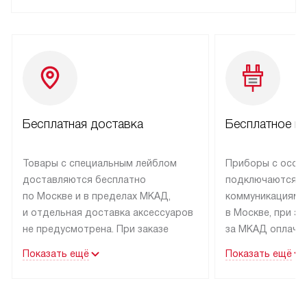
Бесплатная доставка
Бесплатное п
Товары с специальным лейблом
Приборы с особ
доставляются бесплатно
подключаются к
по Москве и в пределах МКАД,
коммуникациям 
и отдельная доставка аксессуаров
в Москве, при э
не предусмотрена. При заказе
за МКАД оплачив
бытовой техники от Kuppersbusch,
Специалисты сер
Показать ещё
Показать ещё
рекомендуем обсудить
партнера заним
с менеджером удобное время
подключением б
доставки и способ оплаты. Товары
Kuppersbusch. У