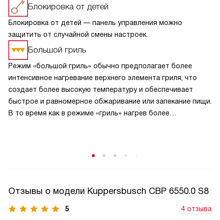
Блокировка от детей
Блокировка от детей — панель управления можно
защитить от случайной смены настроек.
Большой гриль
Режим «большой гриль» обычно предполагает более
интенсивное нагревание верхнего элемента гриля, что
создает более высокую температуру и обеспечивает
быстрое и равномерное обжаривание или запекание пищи.
В то время как в режиме «гриль» нагрев более
сбалансирован и может быть менее интенсивным.
В режиме «большой гриль» также может быть
использовано более интенсивное циркулирование
горячего воздуха внутри духовки, что способствует
равномерному прожариванию пищи.
Отзывы о модели Kuppersbusch CBP 6550.0 S8
5
4 отзыва